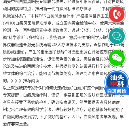
汕头中科白癜风医院专家联合攻关，经过多年临床验证，针对白癜风
顽固的病理特点，推出新一代白癜风标准治疗体系——“中科TSN白癜
风康复体系”。“中科TSN白癜风康复体系”严格按照世界卫生组织
(WHO)白癜风医院标准制定，成立国内黄金检验中心，使用六大黄金
检测，在上百种致因素中找出致病因，通过“分类、分期、分型”，遵
循“科学诊断→多维治疗→系统调理→愈后干预”的科学步骤，运用世
界仪器极速全激光系统再辅以8大疗法技术为支撑，直接作用于KC(角
质形成细胞)，产生的细胞因子诱导T淋巴细胞凋亡开始控制病情，逐
步增加络氨酸酶的活性，促使黑色素的合成，再结合经典的中医辨证
论治及先进的西医治疗技术，并根据检测的结果进行科学的组合、多
维立体的综合治疗，能够调节机体免疫，终达到治愈白癜风的目
的。》》》推荐阅读
以上就是我院专家针对“如何快速的治好白癜风”这个问题做的介绍。
专家提醒，白癜风治疗时，谨记一定要到正规的皮肤病医院治疗，患
者只有接受了系统的检查，确诊疾病诱因，然后根据患者具体病症，
制定出合理有效的科学疗法，进行较好的治疗，这也就很好的避免了
白癜风的再次治疗打下了良好的基础，因此，白癜风患者早发现，早
治疗非常重要。