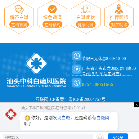
解答白斑
绿色通道
白斑症状
推荐医师
在线答疑
在线预约
健康问答
对症就诊
节假日无休息8:00~18:00
广东省汕头市龙湖区泰山路50
号(汕头动车站正对面)
0754-88051666
互联网ICP备案：粤ICP备20004767号
×
汕头中科白癜风医院-在线咨询
17:06:41
你好，是刚
发现白斑
，还是确诊
有白癜风
呢？