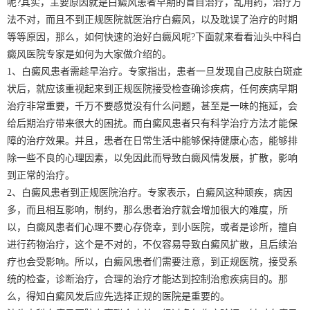
呢?其实，主要原因就是白癜风患者早期的盲目治疗，乱用药，治疗方
法不对，而且不到正规医院就医治疗白癜风，以及耽误了治疗的时期
等等原因，那么，如何快速的治好白癜风呢?下面就来看看汕头中科白
癜风医院专家是如何为大家做介绍的。
1、白癜风患者需趁早治疗。专家指出，患者一旦发现自己皮肤白斑症
状后，就应该重视起来到正规医院接受检查确诊疾病，任何疾病早期
治疗非常重要，千万不要感觉没有什么问题，甚至是一味的拖延，会
给后期治疗带来很大的困扰。而白癜风患者只有科学治疗方法才能保
障的治疗效果。并且，患者在日常生活中能够保持健康心态，能够排
除一些不良的心理因素，以免因此而导致白癜风情发展，扩散，影响
到正常的治疗。
2、白癜风患者到正规医院治疗。专家表示，白癜风这种顽疾，病因
多，而且相互影响，制约，那么患者治疗就会增加很大的难度，所
以，白癜风患者们心理不要心存侥幸，到小医院，或者是诊所，擅自
进行药物治疗，这个是不对的，不仅容易导致白癜风扩散，且后续治
疗也会受影响。所以，白癜风患者们需要注意，到正规医院，接受系
统的检查，诊断治疗，合理的治疗才能达到控制治愈疾病目的。那
么，得知白癜风发后应先选择正规的医院是重要的。