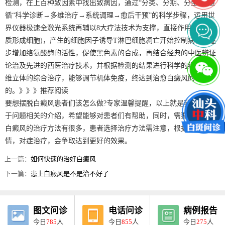
检测，在上百种致因素中找出致病因，通过“分类、分期、分型”，遵
循“科学诊断→多维治疗→系统调理→愈后干预”的科学步骤，运用世
界仪器极速全激光系统再辅以8大疗法技术为支撑，直接作用于KC(角
质形成细胞)，产生的细胞因子诱导T淋巴细胞凋亡开始控制病情，逐
步增加络氨酸酶的活性，促使黑色素的合成，再结合经典的中医辨证
论治及先进的西医治疗技术，并根据检测的结果进行科学的组合、多
维立体的综合治疗，能够调节机体免疫，终达到治愈白癜风的目
的。》》》推荐阅读
要想摆脱白癜风患者们该怎么做?专家温馨提醒，以上就是我院专家关
于问题相关的介绍，希望能够对患者们有帮助，同时，需要注意的是
白癜风的治疗方法有很多，患者选择治疗方法需注意，根据患者病
情，对症治疗，会争取达到更好的效果。
上一篇：
如何快速的治好白癜风
下一篇：
患上白癜风是不是治不好了
图文问诊
电话问诊
病例报告
今日
785
人
今日
855
人
今日
275
人