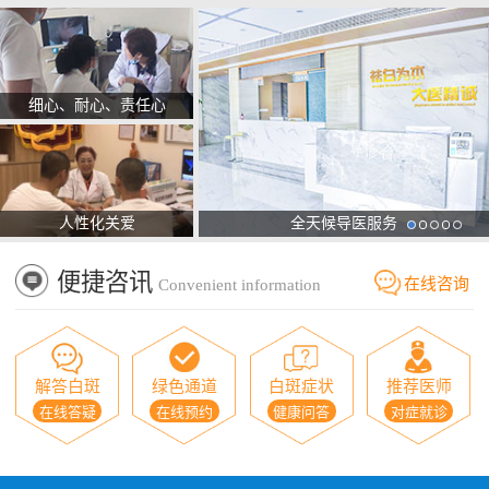
细心、耐心、责任心
人性化关爱
全天候导医服务
便捷咨讯
在线咨询
Convenient information
解答白斑
绿色通道
白斑症状
推荐医师
在线答疑
在线预约
健康问答
对症就诊