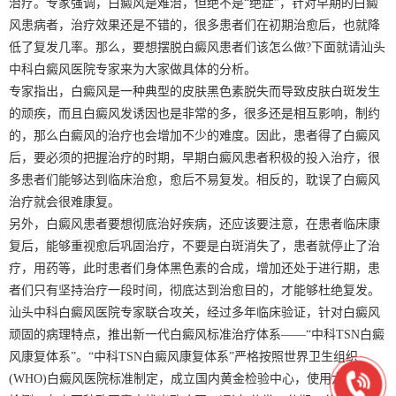
治疗。专家强调，白癜风是难治，但绝不是“绝症”，针对早期的白癜
风患病者，治疗效果还是不错的，很多患者们在初期治愈后，也就降
低了复发几率。那么，要想摆脱白癜风患者们该怎么做?下面就请汕头
中科白癜风医院专家来为大家做具体的分析。
专家指出，白癜风是一种典型的皮肤黑色素脱失而导致皮肤白斑发生
的顽疾，而且白癜风发诱因也是非常的多，很多还是相互影响，制约
的，那么白癜风的治疗也会增加不少的难度。因此，患者得了白癜风
后，要必须的把握治疗的时期，早期白癜风患者积极的投入治疗，很
多患者们能够达到临床治愈，愈后不易复发。相反的，耽误了白癜风
治疗就会很难康复。
另外，白癜风患者要想彻底治好疾病，还应该要注意，在患者临床康
复后，能够重视愈后巩固治疗，不要是白斑消失了，患者就停止了治
疗，用药等，此时患者们身体黑色素的合成，增加还处于进行期，患
者们只有坚持治疗一段时间，彻底达到治愈目的，才能够杜绝复发。
汕头中科白癜风医院专家联合攻关，经过多年临床验证，针对白癜风
顽固的病理特点，推出新一代白癜风标准治疗体系——“中科TSN白癜
风康复体系”。“中科TSN白癜风康复体系”严格按照世界卫生组织
(WHO)白癜风医院标准制定，成立国内黄金检验中心，使用六大黄金