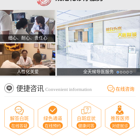
细心、耐心、责任心
人性化关爱
全天候导医服务
便捷咨讯
在线咨询
Convenient information
解答白斑
绿色通道
白斑症状
推荐医师
在线答疑
在线预约
健康问答
对症就诊