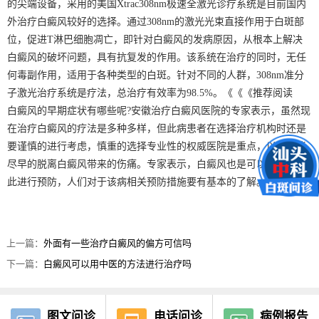
的尖端设备，采用的美国Xtrac308nm极速全激光诊疗系统是目前国内
外治疗白癜风较好的选择。通过308nm的激光光束直接作用于白斑部
位，促进T淋巴细胞凋亡，即针对白癜风的发病原因，从根本上解决
白癜风的破坏问题，具有抗复发的作用。该系统在治疗的同时，无任
何毒副作用，适用于各种类型的白斑。针对不同的人群，308nm准分
子激光治疗系统是疗法，总治疗有效率为98.5%。《《《推荐阅读
白癜风的早期症状有哪些呢?安徽治疗白癜风医院的专家表示，虽然现
在治疗白癜风的疗法是多种多样，但此病患者在选择治疗机构时还是
要谨慎的进行考虑，慎重的选择专业性的权威医院是重点，以此才能
尽早的脱离白癜风带来的伤痛。专家表示，白癜风也是可以有效的对
此进行预防，人们对于该病相关预防措施要有基本的了解。
上一篇：
外面有一些治疗白癜风的偏方可信吗
下一篇：
白癜风可以用中医的方法进行治疗吗
图文问诊
电话问诊
病例报告