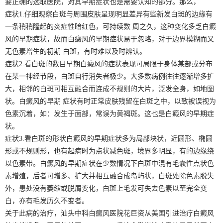
要正确的选取医院，对其早期症状也是需要认知的部分。那么，
症状1.仔细观察白斑与周围皮肤呈现明显差异有些新发白斑的边缘有
一条稍稍隆起的炎症性暗红色，可持续数 周之久，这种变化多乏白癜
风的早期症状，故而白癜风的早期症状易于忽略，对于边界模糊而又
无色素增生的初期 白斑，有时难以及时辨认。
症状2.看白斑的数目早期白癜风的症状表现可局限于身体某部或分布
在某一神经节段，白斑自行消失者极少。大多数病例往往逐渐增多扩
大，相邻的白斑可相互融合而连成不规则的大片，泛发全身，如地图
状。白癜风的早期 症状有时正常皮肤残留在白斑之中，以致被误视为
色素沉着，如：发生于面部，常误为黄褐斑。这也是白癜风的早期症
状。
症状3.看白斑的形状白癜风的早期症状多为局部块状，近圆形、椭圆
形或不规则形，也有起病时为点状减色斑，境界多明显，有的边缘绕
以色素带。白癜风的早期症状在少数情况下白斑中混有毛囊性点状色
素增殖，后者可增多、扩大并相互融合成岛屿状，白斑处除色素脱失
外，患处没有萎缩或脱屑变化，白斑上毛发可失去色素以至完全变
白，亦有毛发历久不变者。
关于此病的治疗，汕头中科白癜风医院花巨资从美国引进治疗白癜风