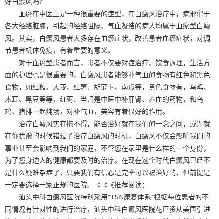
好白癜风吗?
血瘀在中医上是一种很重要的症型，在白癜风治疗中，病邪窜于
各大经络脏腑，引起的经络阻隔、气血凝结的病人均属于血瘀型白癜
风。其实，白癜风患者大多存在血瘀症状，改善患者血瘀症状，对调
节患者机体免疫，有着重要的意义。
对于血瘀型患者而言，患者不仅要对症治疗、饮食调理，生活方
面的护理也是很重要的，白癜风患者能够补气血的食物有红色和黑色
食物，如红糖、大枣、红薯、胡萝卜、南瓜等，黑色食物有，乌鸡、
木耳、黑豆等等，红枣、当归是中医中补肝肾、养血的药物，和乌
鸡、猪排一起炖汤，对补气血，美容有着很好的作用。
治疗白癜风实在拖不得，能否治好就在我们的一念之间，或许就
在你犹豫的时候错过了治疗白癜风的时机，白癜风不仅会影响我们的
事业甚至会影响到我们的家庭，不管您在家里是什么样的一个身份，
为了您身边人的健康都要及时的治疗。在现在这个时代白癜风已经不
是什么疑难杂症了，只要我们有信心是完全可以被治好的，但前提是
一定要选择一家正规的医院。《《《推荐阅读：
汕头中科白癜风医院特别采用“TSN康复体系”根据每位患者的不
同情况有针对性的进行治疗，汕头中科白癜风医院花巨资从美国引进