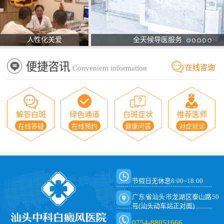
人性化关爱
全天候导医服务
便捷咨讯
在线咨询
Convenient information
解答白斑
绿色通道
白斑症状
推荐医师
在线答疑
在线预约
健康问答
对症就诊
节假日无休息8:00~18:00
广东省汕头市龙湖区泰山路50
号(汕头动车站正对面)
0754-88051666