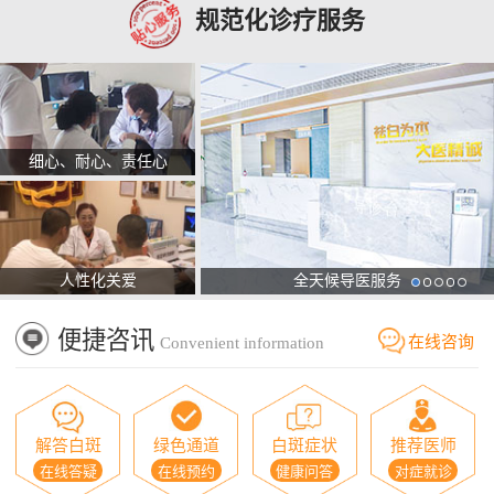
规范化诊疗服务
细心、耐心、责任心
人性化关爱
全天候导医服务
便捷咨讯
在线咨询
Convenient information
解答白斑
绿色通道
白斑症状
推荐医师
在线答疑
在线预约
健康问答
对症就诊