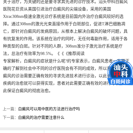
关于治疗，为关键的还是要寻求其先进的诊疗技术。汕头中科白癜风
医院花巨资从美国引进治疗白癜风的尖端设备，采用的美国
Xtrac308nm极速全激光诊疗系统是目前国内外治疗白癜风较好的选
择。通过308nm的激光光束直接作用于白斑部位，促进T淋巴细胞凋
亡，即针对白癜风的发病原因，从根本上解决白癜风的破坏问题，具
有抗复发的作用。该系统在治疗的同时，无任何毒副作用，适用于各
种类型的白斑。针对不同的人群，308nm准分子激光治疗系统是疗
法，总治疗有效率为98.5%。《《《推荐阅读
专家解析，白癜风的症状是什么呢?的专家表示，白癜风患者一定要正
确的了解到社会中不同的诊疗医院会有不同的成效，所以患者对于白
癜风的诊治需要正确有效的寻求先进技术进行诊治，以此该种危害性
疾病的治愈就可以获得实现，患者对此需要正确有效的进行寻求，以
此保证白癜风的彻底治愈。
上一篇：
白癜风可以用中医的方法进行治疗吗
下一篇：
白癜风的治疗需要注意什么