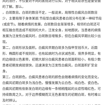
风的治疗，不仅要对不同的医院进行认知，对于相关症状也是要全面
的了解。那么，
，白斑数目。白斑的数目不定，一般说来，局限性白癜风白斑数目
少，主要局限于身体某部;节段型白癜风患者白斑分布在某一神经节段
(或皮节)。随着病情的发展，白斑数目会渐渐增多，相邻的白斑还可
相互融合而连成不规则的大片，泛发全身，如地图状。当患者的病情
发展为泛发性白癜风时，白斑数目增殖多，但在白癜风早期比较少出
现。
第二，白斑形状及面积。白癜风早期白斑多为指甲至钱币大，近圆
形、椭圆形或不规则形，也有起病时为点状减色斑，境界多明显，有
的边缘绕以色素带，初期大部分白癜风患者白斑面积较小，有极少数
患者初期发病就很快，迅速演变为泛发性白癜风，白斑面积扩至全
身。
第三，白斑颜色。白癜风患者白斑的颜色会随着病情的变化而变化，
白癜风初期白斑多为浅白色，慢慢发展为云白色、纯白色、瓷白色。
白癜风初期有些新发白斑的边缘有一条稍稍隆起的炎症性暗红色，可
持续数周之久，对于边界模糊而又无色素增生的初期白斑，有时难以
及时辨认。