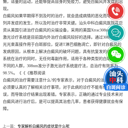
懒，适量的运动，还能够提高自身的免疫力，避免白癜风并发症的出
现。
白癜风如果早期得不到及时的治疗，就会造成病情的恶化而导致一系
列并发症的发生，所以及时治疗非常关键。汕头中科白癜风医院花巨
资从美国引进治疗白癜风的尖端设备，采用的美国Xtrac308nm极速全
激光诊疗系统是目前国内外治疗白癜风较好的选择。通过308nm的激
光光束直接作用于白斑部位，促进T淋巴细胞凋亡，即针对白癜风的
发病原因，从根本上解决白癜风的破坏问题，具有抗复发的作用。该
系统在治疗的同时，无任何毒副作用，适用于各种类型的白斑。针对
不同的人群，308nm准分子激光治疗系统是疗法，总治疗有效率为
98.5%。《《《推荐阅读
白癜风的治疗需要注意什么?的专家表示，对于白癜风的治疗，患者是
必须要认真的了解相关诊疗事项，对于此病的诊疗不能有任何的失
误，而导致诊疗结果出现差错。专家表示，正确的通过专业技术来对
白癜风进行治疗后，是可以提高其治愈几率，患者获得健康就会有保
障。
上一篇：
专家解析白癜风的症状是什么呢