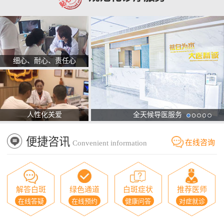
细心、耐心、责任心
人性化关爱
全天候导医服务
便捷咨讯
在线咨询
Convenient information
解答白斑
绿色通道
白斑症状
推荐医师
在线答疑
在线预约
健康问答
对症就诊