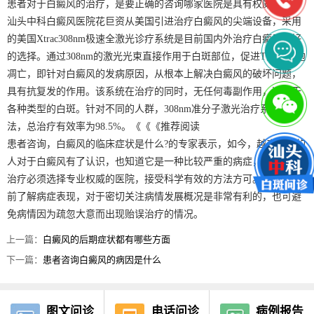
患者对于白癜风的治疗，是要正确的咨询哪家医院是具有权威性质。
汕头中科白癜风医院花巨资从美国引进治疗白癜风的尖端设备，采用
的美国Xtrac308nm极速全激光诊疗系统是目前国内外治疗白癜风较好
的选择。通过308nm的激光光束直接作用于白斑部位，促进T淋巴细胞
凋亡，即针对白癜风的发病原因，从根本上解决白癜风的破坏问题，
具有抗复发的作用。该系统在治疗的同时，无任何毒副作用，适用于
各种类型的白斑。针对不同的人群，308nm准分子激光治疗系统是疗
法，总治疗有效率为98.5%。《《《推荐阅读
患者咨询，白癜风的临床症状是什么?的专家表示，如今，越来越多的
人对于白癜风有了认识，也知道它是一种比较严重的病症，对于它的
治疗必须选择专业权威的医院，接受科学有效的方法方可。而患者提
前了解病症表现，对于密切关注病情发展概况是非常有利的，也可避
免病情因为疏忽大意而出现贻误治疗的情况。
上一篇：
白癜风的后期症状都有哪些方面
下一篇：
患者咨询白癜风的病因是什么
图文问诊
电话问诊
病例报告