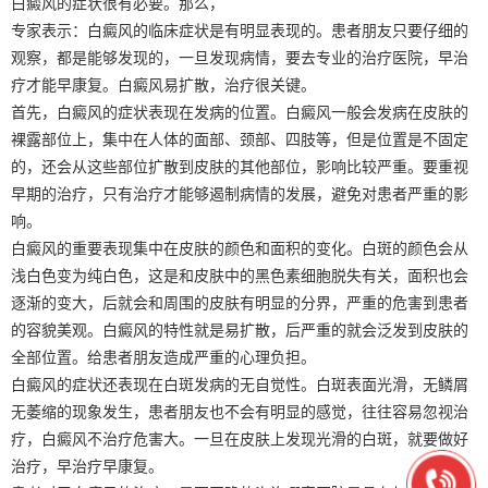
白癜风的症状很有必要。那么，
专家表示：白癜风的临床症状是有明显表现的。患者朋友只要仔细的
观察，都是能够发现的，一旦发现病情，要去专业的治疗医院，早治
疗才能早康复。白癜风易扩散，治疗很关键。
首先，白癜风的症状表现在发病的位置。白癜风一般会发病在皮肤的
裸露部位上，集中在人体的面部、颈部、四肢等，但是位置是不固定
的，还会从这些部位扩散到皮肤的其他部位，影响比较严重。要重视
早期的治疗，只有治疗才能够遏制病情的发展，避免对患者严重的影
响。
白癜风的重要表现集中在皮肤的颜色和面积的变化。白斑的颜色会从
浅白色变为纯白色，这是和皮肤中的黑色素细胞脱失有关，面积也会
逐渐的变大，后就会和周围的皮肤有明显的分界，严重的危害到患者
的容貌美观。白癜风的特性就是易扩散，后严重的就会泛发到皮肤的
全部位置。给患者朋友造成严重的心理负担。
白癜风的症状还表现在白斑发病的无自觉性。白斑表面光滑，无鳞屑
无萎缩的现象发生，患者朋友也不会有明显的感觉，往往容易忽视治
疗，白癜风不治疗危害大。一旦在皮肤上发现光滑的白斑，就要做好
治疗，早治疗早康复。