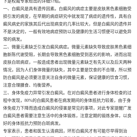
下是权威专家给出的详细介绍。
一、白癜风是具有遗传因素。白癜风的病症主要是皮肤黑色素细胞受
损引发的病变，在早期的病症研究中就发现了病症的遗传性，具有白
癜风病史的家族其后代出现病变的几率比较大，但是白癜风的遗传并
不是决定的，一般有效地病症预防以及健康的生活习惯便可以避免异
常的病发。
二、微量元素缺乏引发白癜风病症。微量元素缺失导致皮肤黑色素细
胞新陈代谢受阻，长期会导致黑色素细胞受到恶劣的影响，进而出现
皮肤白斑病症，一般造成患者出现微量元素缺乏有先天以及后天两种
情况，因为人们身体微量的缺失，其中主要是饮食的不合理，所以预
防白癜风是必须要注意关注自身的微量元素，保证健康的饮食习惯，
注意合理膳食、均衡营养。
三、身体免疫力异常引发白癜风。在对白癜风患者进行身体检查的过
程中发现，80%的白癜风患者在病发期间的身体抵抗力较差，由于身
体免疫力下降而造成白癜风的侵害是常见的事项，对此专家提醒广发
白癜风患者需要注意生活中的身体锻炼，注意定期的锻炼身体，以良
好的身体抵抗力预防白斑病发。
专家表示，患者和医生认清病因，环形白癜风才有可能尽早得到治