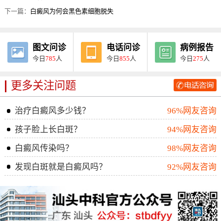
下一篇：
白癜风为何会黑色素细胞脱失
图文问诊
电话问诊
病例报告
今日
785
人
今日
855
人
今日
275
人
更多关注问题
治疗白癜风多少钱？
96%网友咨询
孩子脸上长白斑？
94%网友咨询
白癜风传染吗？
98%网友咨询
发现白斑就是白癜风吗？
92%网友咨询