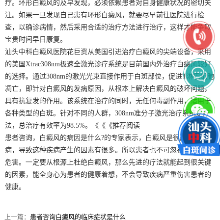
疗。环形白癜风的及早发现，必须依赖患者对自身健康状况的密切关
注。如果一旦发现自己患有环形白癜风，就要尽早前往医院进行检
查，以确诊病情，然后采用合适的治疗方法进行治疗，这样才能争取
宝贵时间早日康复。
汕头中科白癜风医院花巨资从美国引进治疗白癜风的尖端设备，采用
的美国Xtrac308nm极速全激光诊疗系统是目前国内外治疗白癜风较好
的选择。通过308nm的激光光束直接作用于白斑部位，促进T淋巴细胞
凋亡，即针对白癜风的发病原因，从根本上解决白癜风的破坏问题，
具有抗复发的作用。该系统在治疗的同时，无任何毒副作用，适用于
各种类型的白斑。针对不同的人群，308nm准分子激光治疗系统是疗
法，总治疗有效率为98.5%。《《《推荐阅读
患者咨询，白癜风的病因是什么?的专家表示，白癜风是很严重的疾
病，导致这种疾病产生的因素有很多。所以患者也不可忽视白癜风的
危害。一定要从根源上杜绝白癜风，那么先进的疗法就能起到很关键
的因素，能全身心为患者的健康着想，不会导致疾病严重伤害患者的
健康。
上一篇：
患者咨询白癜风的临床症状是什么