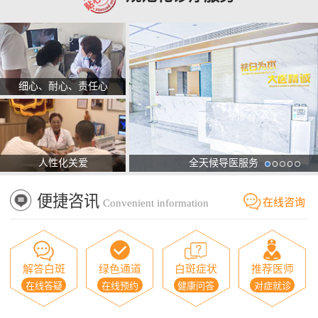
细心、耐心、责任心
人性化关爱
全天候导医服务
便捷咨讯
在线咨询
Convenient information
解答白斑
绿色通道
白斑症状
推荐医师
在线答疑
在线预约
健康问答
对症就诊