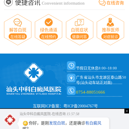
便捷咨讯
在线咨询
Convenient information
解答白斑
绿色通道
白斑症状
推荐医师
在线答疑
在线预约
健康问答
对症就诊
节假日无休息8:00~18:00
广东省汕头市龙湖区泰山路50
号(汕头动车站正对面)
0754-88051666
互联网ICP备案：粤ICP备20004767号
×
汕头中科白癜风医院-在线咨询
15:57:59
你好，是刚
发现白斑
，还是确诊
有白癜风
呢？