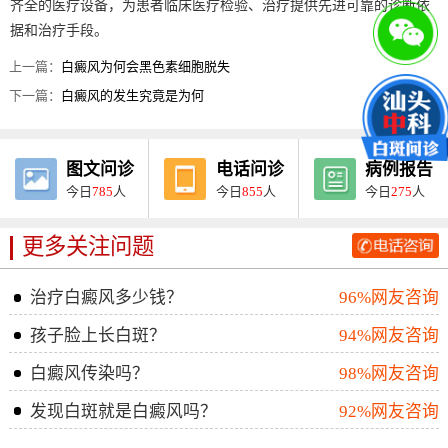
齐全的医疗设备，为患者临床医疗检验、治疗提供先进可靠的诊断依
据和治疗手段。
上一篇：
白癜风为何会黑色素细胞脱失
下一篇：
白癜风的发生究竟是为何
图文问诊
电话问诊
病例报告
今日
785
人
今日
855
人
今日
275
人
更多关注问题
治疗白癜风多少钱？
96%网友咨询
孩子脸上长白斑？
94%网友咨询
白癜风传染吗？
98%网友咨询
发现白斑就是白癜风吗？
92%网友咨询