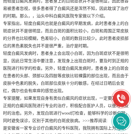
而轻度白癜风发病时，患者身上的白斑症状并不是很明显，因此很容
易被患者忽视，很多患者得了白癜风还是浑然不知，因此耽误了治疗
的时期。那么，，汕头中科白癜风医院专家做以下介绍。
专家指出，轻度白癜风也就是白癜风的早期发病，此时患者身上的白
斑症状并不是很明显，而且白斑的面积比较小，白斑和周围正常皮肤
的分界也比较模糊，色差较小，白斑的数目比较少。此时患者皮损部
位的黑色素脱失也并不是很严重，治疗是时期。
轻度白癜风发病时，患者身上会出现小白斑，因为白斑症状不是很明
显，因此日常生活中要注意，发现身上出现白斑时，要及时到正规的
医院进行科学的检查。另外，轻度白癜风发病时，患者身上的白斑会
在患者的头部、颈部以及四肢等皮肤比较裸露的部位出现，而且由于
皮肤中色素的脱失，白斑部位皮肤十分的敏感，在经过日晒后会变
红，偶尔也会有痒痒的感觉出现。
专家提醒，如果发现自身有类似白癜风的症状出现，一定要及时的到
正规的白癜风医院进行专业的治疗，积极配合医护人员，以便可以及
时的治愈。另外，发现白斑进行wood灯检查，能够科学的诊断白斑，
同时避免误诊，区别于其他的白斑皮肤病。>>>推荐阅读:
是安徽省一家专业诊疗白癜风的专科医院，我院拥有国际上为先进、