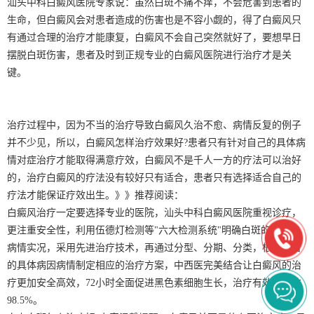
汕头中科白癜风医院专家说：虽然白斑不痛不痒，不会危害到患者的
生命，但白癜风会对患者造成的伤害也是不容小觑的，得了白癜风只
有通过合理的治疗才能康复，白癜风不会自己突然就好了，要想早日
摆脱白斑伤害，患者及时到正规专业的白癜风医院进行治疗才是关
键。
治疗过程中，因为不当的治疗导致白癜风久治不愈、病情反复的例子
并不少见，所以，白癜风怎样治疗效果好?患者只有针对自己的具体病
情对症治疗才能取得满意疗效，白癜风不是千人一方的疗法可以治好
的，治疗白癜风的疗法没有较好只有适合，患者只有选择适合自己的
疗法才能保证疗效出生。》》推荐阅读：
白癜风治疗一定要选择专业的医院，汕头中科白癜风医院重视诊疗，
更注重安全性，利用伍德灯检测等"六大检测系统"明确白斑的病因与
病情实况，采用先进治疗技术，再通过分型、分期、分类，根据患者
的具体病因病情制定相应的治疗方案，中西医完美结合让白癜风的治
疗更加安全高效，72小时全面促进黑色素细胞生长，治疗有效率高达
98.5%。