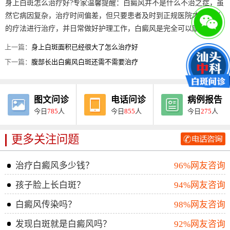
身上白斑怎么治疗好?专家温馨提醒：白癜风并不是什么不治之症，虽
然它病因复杂，治疗时间偏差，但只要患者及时到正规医院才去适当
的疗法进行治疗，并日常做好护理工作，白癜风是完全可以康复的。
上一篇：
身上白斑面积已经很大了怎么治疗好
下一篇：
腹部长出白癜风白斑还需不需要治疗
图文问诊
电话问诊
病例报告
今日
785
人
今日
855
人
今日
275
人
更多关注问题
治疗白癜风多少钱？
96%网友咨询
孩子脸上长白斑？
94%网友咨询
白癜风传染吗？
98%网友咨询
发现白斑就是白癜风吗？
92%网友咨询