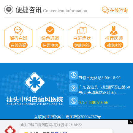
便捷咨讯
在线咨询
Convenient information
解答白斑
绿色通道
白斑症状
推荐医师
在线答疑
在线预约
健康问答
对症就诊
节假日无休息8:00~18:00
广东省汕头市龙湖区泰山路50
号(汕头动车站正对面)
0754-88051666
互联网ICP备案：粤ICP备20004767号
×
汕头中科白癜风医院-在线咨询
21:18:23