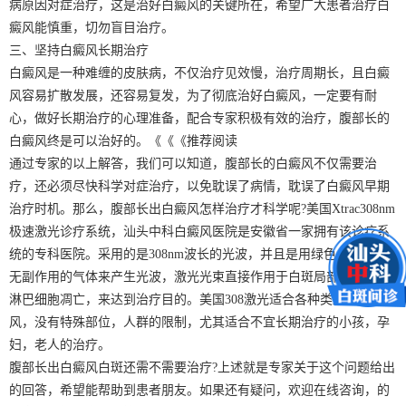
病原因对症治疗，这是治好白癜风的关键所在，希望广大患者治疗白
癜风能慎重，切勿盲目治疗。
三、坚持白癜风长期治疗
白癜风是一种难缠的皮肤病，不仅治疗见效慢，治疗周期长，且白癜
风容易扩散发展，还容易复发，为了彻底治好白癜风，一定要有耐
心，做好长期治疗的心理准备，配合专家积极有效的治疗，腹部长的
白癜风终是可以治好的。《《《推荐阅读
通过专家的以上解答，我们可以知道，腹部长的白癜风不仅需要治
疗，还必须尽快科学对症治疗，以免耽误了病情，耽误了白癜风早期
治疗时机。那么，腹部长出白癜风怎样治疗才科学呢?美国Xtrac308nm
极速激光诊疗系统，汕头中科白癜风医院是安徽省一家拥有该诊疗系
统的专科医院。采用的是308nm波长的光波，并且是用绿色，安全，
无副作用的气体来产生光波，激光光束直接作用于白斑局部，促进T
淋巴细胞凋亡，来达到治疗目的。美国308激光适合各种类型的白癜
风，没有特殊部位，人群的限制，尤其适合不宜长期治疗的小孩，孕
妇，老人的治疗。
腹部长出白癜风白斑还需不需要治疗?上述就是专家关于这个问题给出
的回答，希望能帮助到患者朋友。如果还有疑问，欢迎在线咨询，的