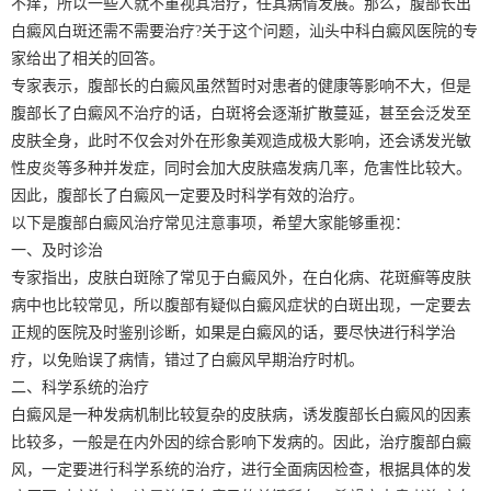
不痒，所以一些人就不重视其治疗，任其病情发展。那么，腹部长出
白癜风白斑还需不需要治疗?关于这个问题，汕头中科白癜风医院的专
家给出了相关的回答。
专家表示，腹部长的白癜风虽然暂时对患者的健康等影响不大，但是
腹部长了白癜风不治疗的话，白斑将会逐渐扩散蔓延，甚至会泛发至
皮肤全身，此时不仅会对外在形象美观造成极大影响，还会诱发光敏
性皮炎等多种并发症，同时会加大皮肤癌发病几率，危害性比较大。
因此，腹部长了白癜风一定要及时科学有效的治疗。
以下是腹部白癜风治疗常见注意事项，希望大家能够重视：
一、及时诊治
专家指出，皮肤白斑除了常见于白癜风外，在白化病、花斑癣等皮肤
病中也比较常见，所以腹部有疑似白癜风症状的白斑出现，一定要去
正规的医院及时鉴别诊断，如果是白癜风的话，要尽快进行科学治
疗，以免贻误了病情，错过了白癜风早期治疗时机。
二、科学系统的治疗
白癜风是一种发病机制比较复杂的皮肤病，诱发腹部长白癜风的因素
比较多，一般是在内外因的综合影响下发病的。因此，治疗腹部白癜
风，一定要进行科学系统的治疗，进行全面病因检查，根据具体的发