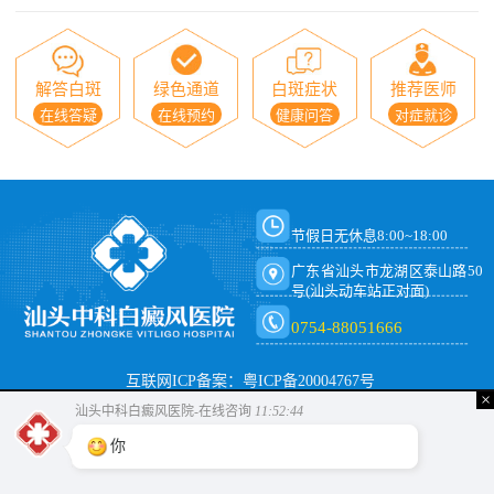
解答白斑
绿色通道
白斑症状
推荐医师
在线答疑
在线预约
健康问答
对症就诊
节假日无休息8:00~18:00
广东省汕头市龙湖区泰山路50
号(汕头动车站正对面)
0754-88051666
互联网ICP备案：粤ICP备20004767号
×
汕头中科白癜风医院-在线咨询
11:52:45
你好，