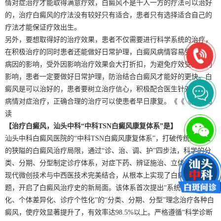
情对症治疗才能取得满意疗效，白癜风不是千人一方的疗法可以治好
的，治疗白癜风的疗法没有较好只有适合，患者只有选择适合自己的
疗法才能保证疗效出生。
另外，要想取得好的治疗效果，患者不仅需要进行科学系统的治疗，
在积极治疗的同时患者还能做好日常护理，白癜风病情容易受到各种
病因的影响，受外因影响治疗效果会大打折扣，为避免疗效受到不利
影响，患者一定要做好日常护理，防治结合白癜风才能好的更快。白
癜风是可以治好的，患者要树立治疗信心，积极配合医生针对自己的
病情对症治疗，正确合理的治疗可以使患者早日康复。《《《推荐阅
读
【治疗白癜风，汕头中科“中科TSN白癜风康复体系”是】
汕头中科白癜风医院的“中科TSN白癜风康复体系”，打破传统意义上
的狭隘的白癜风治疗局限，通过“诊、治、调、护”四步法，科学的分
类、分期、分型制定诊疗体系，对症下药、辨证施治、立体治疗，以
现代微创技术与中西医技术完美结合，从根本上实现了白癜风难治问
题，开启了白癜风治疗史的新局面。该体系首次提出“系统化、规范
化、个体差异化、诊疗个性化”的“分类、分期、分型”理念治疗各种白
癜风，使疗效显著提升了，有效率达98.5%以上。严格遵循“科学诊断