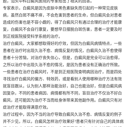
题，汕头中科白癜风医院的专家给出了相关的回答。
专家表示，白癜风是因为皮肤中黑色素缺失而引起的一种常见皮肤
病，虽然白斑不痛不痒，不会危害到患者的生命，但白癜风会对患者
造成的伤害也是不容小觑的，得了白癜风只有通过合理的治疗才能康
复，白癜风不会自行康复，要想早日摆脱白斑伤害，患者一定要及时
到正规医院接受科学系统的治疗。
治疗白癜风，大家都想取得好的疗效，但因为白癜风病情特点，一些
患者在治疗时出现久治不愈、病情反复的情况，白癜风久治不愈使得
患者十分苦恼，对治疗丧失信心，但是，白癜风是完全可以治愈得，
之所以治疗中出现久治不愈的情况，是因为患者没有正确治疗所致。
一些患者在治疗白癜风时，不是到正规医院查明病因治疗，而是四处
寻找治疗白癜风的偏方、特效药，或是看别人使用哪种治疗方法有效
就盲目跟从，认为别人那样治能治好，自己也能治好，但是白癜风病
因复杂，不同的患者病因、病情都有所不同，盲目治疗不仅治不好白
癜风，还可能因为治疗不当而给身体带来其他副作用。白癜风只有对
症治疗才能取得满意疗效。
治疗过程中，因为不当的治疗导致白癜风久治不愈、病情反复的例子
并不少见，所以，白癜风怎样治疗效果好?患者只有针对自己的具体病