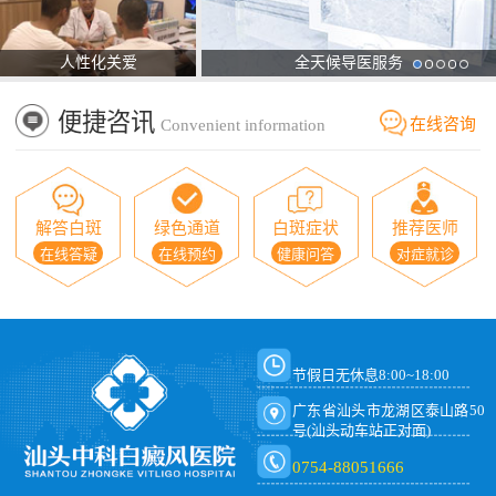
人性化关爱
全天候导医服务
便捷咨讯
在线咨询
Convenient information
解答白斑
绿色通道
白斑症状
推荐医师
在线答疑
在线预约
健康问答
对症就诊
节假日无休息8:00~18:00
广东省汕头市龙湖区泰山路50
号(汕头动车站正对面)
0754-88051666