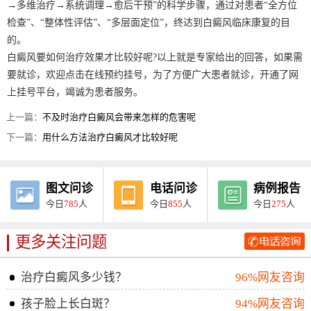
→多维治疗→系统调理→愈后干预”的科学步骤，通过对患者“全方位
检查”、“整体性评估”、“多层面定位”，终达到白癜风临床康复的目
的。
白癜风要如何治疗效果才比较好呢?以上就是专家给出的回答，如果需
要就诊，欢迎点击在线预约挂号，为了方便广大患者就诊，开通了网
上挂号平台，竭诚为患者服务。
上一篇：
不及时治疗白癜风会带来怎样的危害呢
下一篇：
用什么方法治疗白癜风才比较好呢
图文问诊
电话问诊
病例报告
今日
785
人
今日
855
人
今日
275
人
更多关注问题
治疗白癜风多少钱？
96%网友咨询
孩子脸上长白斑？
94%网友咨询