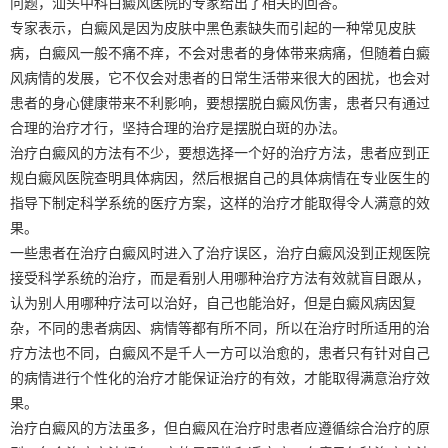
问题，汕头中科白癜风医院的专家给出了相关的回答。
专家表示，白癜风是因为皮肤中黑色素缺失而引起的一种常见皮肤
病，白癜风一般不痛不痒，不会对患者的身体带来病痛，但随着白癜
风病情的发展，它不仅会对患者的日常生活带来很大的困扰，也会对
患者的身心健康带来不利影响，要想摆脱白癜风伤害，患者只有通过
合理的治疗才行，坚持合理的治疗是摆脱白斑的办法。
治疗白癜风的方法有不少，要想选择一个好的治疗方法，患者应到正
规白癜风医院查明具体病因，然后根据自己的具体病情在专业医生的
指导下制定科学系统的医疗方案，这样的治疗才能取得令人满意的效
果。
一些患者在治疗白癜风时进入了治疗误区，治疗白癜风没到正规医院
接受科学系统的治疗，而是看别人用哪种治疗方法有效就盲目跟从，
认为别人用哪种疗法可以治好，自己也能治好，但是白癜风病因复
杂，不同的患者病因、病情等都有所不同，所以在治疗时所适用的治
疗方法也不同，白癜风不是千人一方可以治愈的，患者只有针对自己
的病情进行个性化的治疗才能保证治疗的有效，才能取得满意治疗效
果。
治疗白癜风的方法虽多，但白癜风在治疗时患者应遵循综合治疗的原