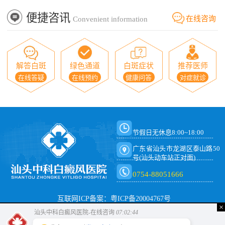
便捷咨讯
在线咨询
Convenient information
解答白斑
绿色通道
白斑症状
推荐医师
在线答疑
在线预约
健康问答
对症就诊
节假日无休息8:00~18:00
广东省汕头市龙湖区泰山路50
号(汕头动车站正对面)
0754-88051666
互联网ICP备案：粤ICP备20004767号
×
汕头中科白癜风医院-在线咨询
07:02:44