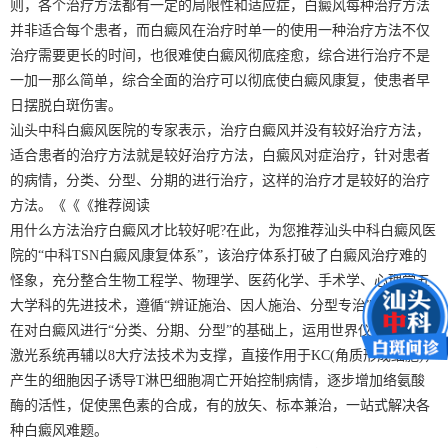
则，各个治疗方法都有一定的局限性和适应症，白癜风每种治疗方法
并非适合每个患者，而白癜风在治疗时单一的使用一种治疗方法不仅
治疗需要更长的时间，也很难使白癜风彻底痊愈，综合进行治疗不是
一加一那么简单，综合全面的治疗可以彻底使白癜风康复，使患者早
日摆脱白斑伤害。
汕头中科白癜风医院的专家表示，治疗白癜风并没有较好治疗方法，
适合患者的治疗方法就是较好治疗方法，白癜风对症治疗，针对患者
的病情，分类、分型、分期的进行治疗，这样的治疗才是较好的治疗
方法。《《《推荐阅读
用什么方法治疗白癜风才比较好呢?在此，为您推荐汕头中科白癜风医
院的“中科TSN白癜风康复体系”，该治疗体系打破了白癜风治疗难的
怪象，充分整合生物工程学、物理学、医药化学、手术学、心理学五
大学科的先进技术，遵循“辨证施治、因人施治、分型专治”的原则，
在对白癜风进行“分类、分期、分型”的基础上，运用世界仪器极速全
激光系统再辅以8大疗法技术为支撑，直接作用于KC(角质形成细胞)，
产生的细胞因子诱导T淋巴细胞凋亡开始控制病情，逐步增加络氨酸
酶的活性，促使黑色素的合成，有的放矢、标本兼治，一站式解决各
种白癜风难题。