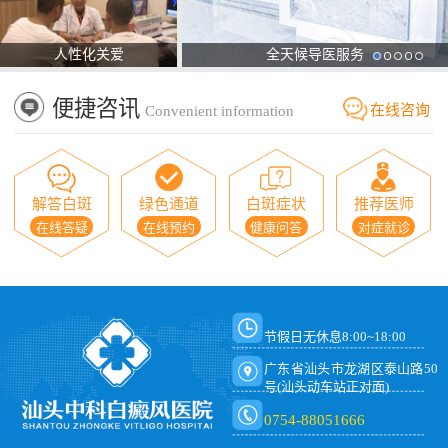
人性化关爱
全天候导医服务
便捷咨讯
在线咨询
Convenient information
解答白斑
绿色通道
白斑症状
推荐医师
在线答疑
在线预约
健康问答
对症就诊
节假日无休息8:00~18:00
广东省汕头市龙湖区泰山路50
号(汕头动车站正对面)
0754-88051666