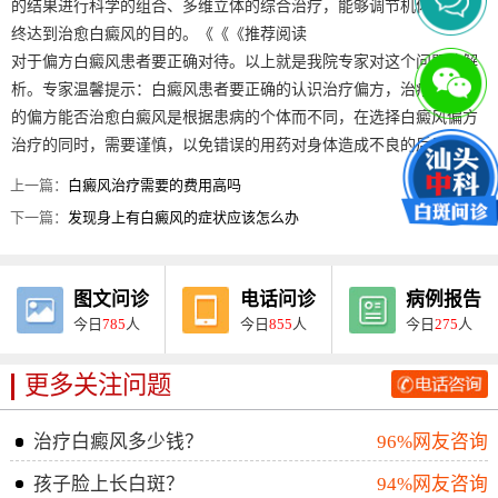
的结果进行科学的组合、多维立体的综合治疗，能够调节机体免疫，
终达到治愈白癜风的目的。《《《推荐阅读
对于偏方白癜风患者要正确对待。以上就是我院专家对这个问题的解
析。专家温馨提示：白癜风患者要正确的认识治疗偏方，治疗白癜风
的偏方能否治愈白癜风是根据患病的个体而不同，在选择白癜风偏方
治疗的同时，需要谨慎，以免错误的用药对身体造成不良的后果。
上一篇：
白癜风治疗需要的费用高吗
下一篇：
发现身上有白癜风的症状应该怎么办
图文问诊
电话问诊
病例报告
今日
785
人
今日
855
人
今日
275
人
更多关注问题
治疗白癜风多少钱？
96%网友咨询
孩子脸上长白斑？
94%网友咨询