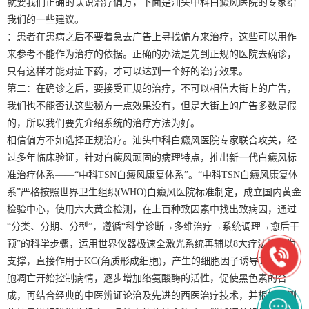
就要我们正确的认识治疗偏方，下面是汕头中科白癜风医院的专家给
我们的一些建议。
：患者在患病之后不要着急去广告上寻找偏方来治疗，这些可以用作
来参考不能作为治疗的依据。正确的办法是先到正规的医院去确诊，
只有这样才能对症下药，才可以达到一个好的治疗效果。
第二：在确诊之后，要接受正规的治疗，不可以相信大街上的广告，
我们也不能否认这些秘方一点效果没有，但是大街上的广告多数是假
的，所以我们要先介绍系统的治疗方法为好。
相信偏方不如选择正规治疗。汕头中科白癜风医院专家联合攻关，经
过多年临床验证，针对白癜风顽固的病理特点，推出新一代白癜风标
准治疗体系——“中科TSN白癜风康复体系”。“中科TSN白癜风康复体
系”严格按照世界卫生组织(WHO)白癜风医院标准制定，成立国内黄金
检验中心，使用六大黄金检测，在上百种致因素中找出致病因，通过
“分类、分期、分型”，遵循“科学诊断→多维治疗→系统调理→愈后干
预”的科学步骤，运用世界仪器极速全激光系统再辅以8大疗法技术为
支撑，直接作用于KC(角质形成细胞)，产生的细胞因子诱导T淋巴细
胞凋亡开始控制病情，逐步增加络氨酸酶的活性，促使黑色素的合
成，再结合经典的中医辨证论治及先进的西医治疗技术，并根据检测