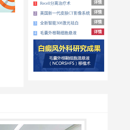
详情
1
Recell分离治疗术
详情
2
美国新一代皮肤CT影像系统
详情
3
全新智能308激光祛白
详情
4
毛囊外根鞘细胞悬液