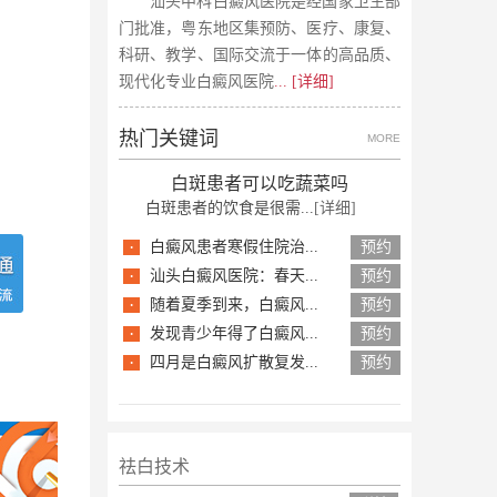
汕头中科白癜风医院是经国家卫生部
门批准，粤东地区集预防、医疗、康复、
科研、教学、国际交流于一体的高品质、
现代化专业白癜风医院
... [详细]
热门关键词
MORE
白斑患者可以吃蔬菜吗
白斑患者的饮食是很需...
[详细]
·
白癜风患者寒假住院治...
预约
·
汕头白癜风医院：春天...
预约
·
随着夏季到来，白癜风...
预约
·
发现青少年得了白癜风...
预约
·
四月是白癜风扩散复发...
预约
祛白技术