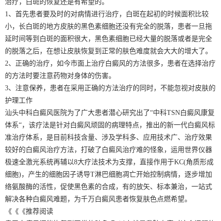
治疗，白斑的恢复还是有希望的。
1、首先患者要及时的对病情进行治疗，白斑在起初的时候面积比较
小，长白斑的地方皮肤的黑色素细胞还没有完全的脱落，患者一旦拖
延时间等到白斑的面积很大，黑色素细胞已经大量的脱落或者是完全
的脱落之后，在想让皮肤恢复到正常的肤色难度就会大大的增大了。
2、正确的治疗，如今市面上治疗白癜风的方法很多，患者在选择治疗
的方法时要注意药物对身体的伤害。
3、注意保养，患者在采用正确的方法治疗的同时，不能忽视对皮肤的
护理工作
汕头中科白癜风医院为了广大患者潜心研究出了“中科TSN白癜风康复
体系“，该疗法是针对白癜风顽固的病理特点，推出的新一代白癜风标
准治疗体系，是目前科技含量、涉及学科多、应用技术广、治疗效果
较好的白癜风治疗方法，打破了白癜风治疗难的怪象，运用世界仪器
极速全激光系统再辅以8大疗法技术为支撑，直接作用于KC(角质形成
细胞)，产生的细胞因子诱导T淋巴细胞凋亡开始控制病情，逐步增加
络氨酸酶的活性，促使黑色素的合成，有的放矢、标本兼治，一站式
解决各种白癜风难题，为千万白癜风患者恢复肤色点燃希望。
《《《推荐阅读