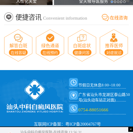
人性化关爱
全天候导医服务
便捷咨讯
在线咨询
Convenient information
解答白斑
绿色通道
白斑症状
推荐医师
在线答疑
在线预约
健康问答
对症就诊
节假日无休息8:00~18:00
广东省汕头市龙湖区泰山路50
号(汕头动车站正对面)
0754-88051666
互联网ICP备案：粤ICP备20004767号
×
汕头中科白癜风医院-在线咨询
13:56:31