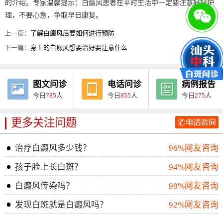
的介绍。专家温馨提示：白癜风患者在平时生活中一定要注意好好护
理，不要心急，争取早日康复。
上一篇：
了解白癜风后要如何进行预防
下一篇：
身上的白癜风想要治好要注意什么
图文问诊
电话问诊
病例报告
今日
785
人
今日
855
人
今日
275
人
更多关注问题
治疗白癜风多少钱？
96%网友咨询
孩子脸上长白斑？
94%网友咨询
白癜风传染吗？
98%网友咨询
发现白斑就是白癜风吗？
92%网友咨询