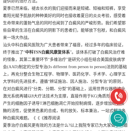
提供好的治疗方法。
夏季已然来临，褪去长衣的我们迎接而来是短裙、短袖和短裤，享受
着阳光赋予肌肤的种种美好的同时也接收着夏日的炎炎考验，感受着
生命带来的蓬勃气息的同时也闻到了白癜风的严峻形势。我们希望那
些自卑的生活在白癜风的阴影下的患者们，能够放下包袱，和白癜风
来一场大作战。
汕头中科白癜风医院为广大患者带来了福音，经过多年的临床验证，
终于推出了“
中科TSN白癜风康复体系
”。该体系打破了白癜风治疗难
的怪象，其第二重要环节“多维治疗”是研究小组在结合美国皮肤病学
会(AAD)制定的分型专治(Is different from person to person)法则的基础
上，再充分整合生物工程学、物理学、医药化学、手术学、心理学五
大学科的先进技术，遵循“辨证施治、因人施治、分型专治”的原则，
在对白癜风进行“分类、分期、分型”的基础上，运用世界仪器极速全
激光系统再辅以8大疗法技术为支撑，直接作用于KC(角质形成细胞)，
产生的细胞因子诱导T淋巴细胞凋亡开始控制病情，逐步增加络氨酸
酶的活性，促使黑色素的合成，有的放矢、标本兼治，一站式解决各
种白癜风难题。《《《推荐阅读
夏季治疗白癜风更有效的方法是什么?以上我院专家已为大家做了详细