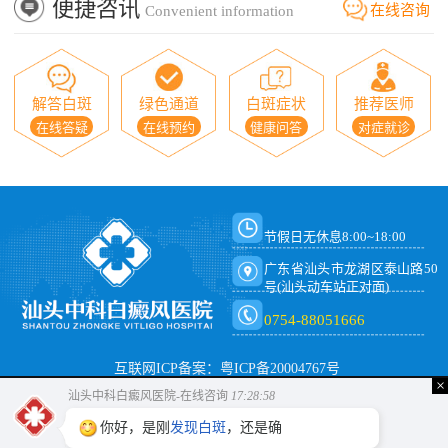
便捷咨讯
在线咨询
Convenient information
解答白斑
绿色通道
白斑症状
推荐医师
在线答疑
在线预约
健康问答
对症就诊
节假日无休息8:00~18:00
广东省汕头市龙湖区泰山路50
号(汕头动车站正对面)
0754-88051666
互联网ICP备案：粤ICP备20004767号
×
汕头中科白癜风医院-在线咨询
17:28:58
你好，是刚
发现白斑
，还是确诊