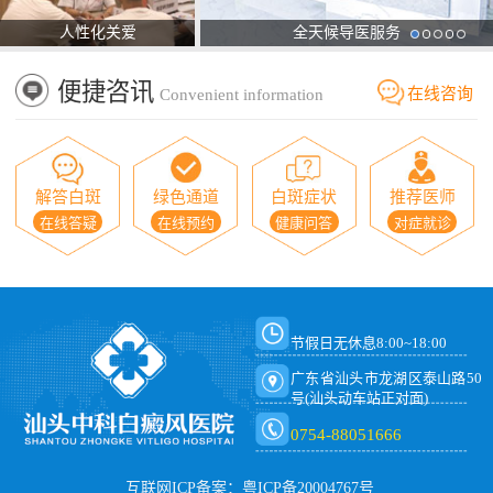
人性化关爱
全天候导医服务
便捷咨讯
在线咨询
Convenient information
解答白斑
绿色通道
白斑症状
推荐医师
在线答疑
在线预约
健康问答
对症就诊
节假日无休息8:00~18:00
广东省汕头市龙湖区泰山路50
号(汕头动车站正对面)
0754-88051666
互联网ICP备案：粤ICP备20004767号