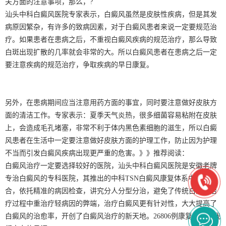
关方面的注意事项，那么，?
汕头中科白癜风医院专家表示，白癜风虽然是皮肤性疾病，但是其发
病原因繁杂，有许多的致病因素，对于白癜风患者来说一定要规范治
疗。如果患者在患病之后，不重视白癜风疾病的规范治疗，那么导致
白斑出现扩散的几率就会非常的大。所以白癜风患者在患病之后一定
要注意疾病的规范治疗，争取疾病的早日康复。
另外，在患病期间应当注意用药方面的事宜，同时要注意做好皮肤方
面的清洁工作。专家表示：夏季天气炎热，很多细菌容易粘附在皮肤
上，会造成毛孔堵塞，非常不利于体内黑色素细胞的滋生，所以白癜
风患者在生活中一定要注意做好皮肤方面的护理工作，防止因为护理
不当而引发白癜风疾病出现更严重的危害。》》推荐阅读：
白癜风治疗一定要选择较好的医院，汕头中科白癜风医院是安徽老牌
专治白癜风的专科医院，其推出的中科TSN白癜风康复体系中西医结
合，依托精准的病因检查，讲究分人分型分治，避免了传统白癜风治
疗过程中重治疗轻病因的弊端，治疗白癜风更有针对性，大大提高了
白癜风的治愈率，开创了白癜风治疗的新天地。26806例康复患者是我