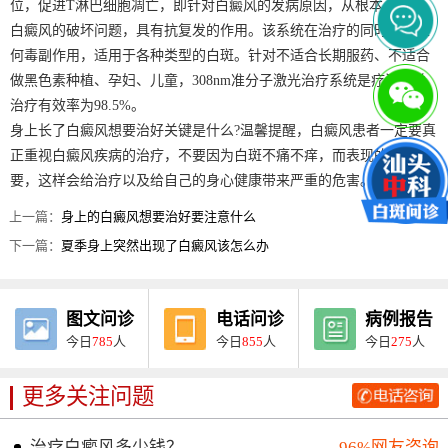
位，促进T淋巴细胞凋亡，即针对白癜风的发病原因，从根本上解决
白癜风的破坏问题，具有抗复发的作用。该系统在治疗的同时，无任
何毒副作用，适用于各种类型的白斑。针对不适合长期服药、不适合
做黑色素种植、孕妇、儿童，308nm准分子激光治疗系统是疗法，总
治疗有效率为98.5%。
身上长了白癜风想要治好关键是什么?温馨提醒，白癜风患者一定要真
正重视白癜风疾病的治疗，不要因为白斑不痛不痒，而表现的无关紧
要，这样会给治疗以及给自己的身心健康带来严重的危害。
上一篇：
身上的白癜风想要治好要注意什么
下一篇：
夏季身上突然出现了白癜风该怎么办
图文问诊
电话问诊
病例报告
今日
785
人
今日
855
人
今日
275
人
更多关注问题
治疗白癜风多少钱？
96%网友咨询