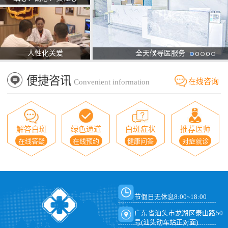
人性化关爱
全天候导医服务
便捷咨讯
在线咨询
Convenient information
解答白斑
绿色通道
白斑症状
推荐医师
在线答疑
在线预约
健康问答
对症就诊
节假日无休息8:00~18:00
广东省汕头市龙湖区泰山路50
号(汕头动车站正对面)