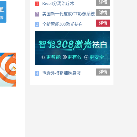
详情
1
Recell分离治疗术
详情
2
美国新一代皮肤CT影像系统
详情
3
全新智能308激光祛白
详情
4
毛囊外根鞘细胞悬液