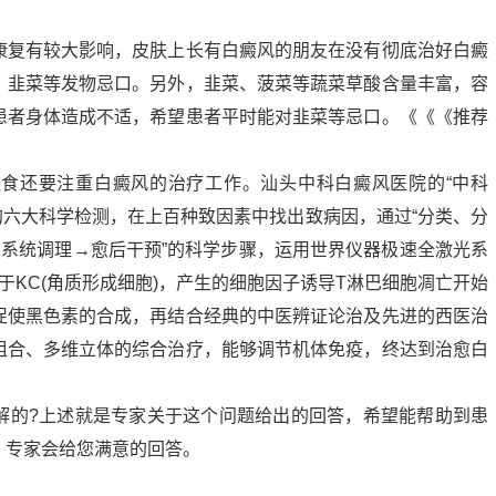
康复有较大影响，皮肤上长有白癜风的朋友在没有彻底治好白癜
、韭菜等发物忌口。另外，韭菜、菠菜等蔬菜草酸含量丰富，容
患者身体造成不适，希望患者平时能对韭菜等忌口。《《《推荐
食还要注重白癜风的治疗工作。汕头中科白癜风医院的“中科
定的六大科学检测，在上百种致因素中找出致病因，通过“分类、分
→系统调理→愈后干预”的科学步骤，运用世界仪器极速全激光系
于KC(角质形成细胞)，产生的细胞因子诱导T淋巴细胞凋亡开始
促使黑色素的合成，再结合经典的中医辨证论治及先进的西医治
组合、多维立体的综合治疗，能够调节机体免疫，终达到治愈白
解的?上述就是专家关于这个问题给出的回答，希望能帮助到患
，专家会给您满意的回答。