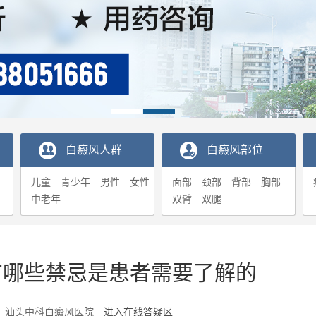
白癜风人群
白癜风部位
儿童
青少年
男性
女性
面部
颈部
背部
胸部
中老年
双臂
双腿
有哪些禁忌是患者需要了解的
5-23 汕头中科白癜风医院
进入在线答疑区