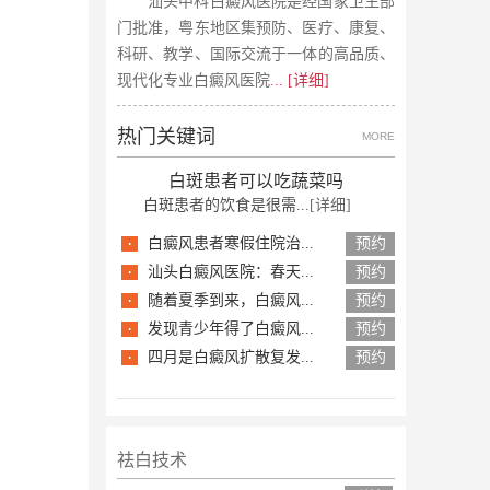
汕头中科白癜风医院是经国家卫生部
门批准，粤东地区集预防、医疗、康复、
科研、教学、国际交流于一体的高品质、
现代化专业白癜风医院
... [详细]
热门关键词
MORE
白斑患者可以吃蔬菜吗
白斑患者的饮食是很需...
[详细]
·
白癜风患者寒假住院治...
预约
·
汕头白癜风医院：春天...
预约
·
随着夏季到来，白癜风...
预约
·
发现青少年得了白癜风...
预约
·
四月是白癜风扩散复发...
预约
祛白技术