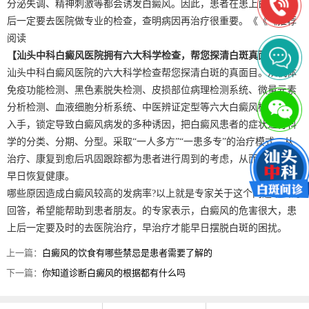
分泌失调、精神刺激等都会诱发白癜风。因此，患者在患上白癜风以
后一定要去医院做专业的检查，查明病因再治疗很重要。《《《推荐
阅读
【汕头中科白癜风医院拥有六大科学检查，帮您探清白斑真面目】
汕头中科白癜风医院的六大科学检查帮您探清白斑的真面目。从机体
免疫功能检测、黑色素脱失检测、皮损部位病理检测系统、微量元素
分析检测、血液细胞分析系统、中医辨证定型等六大白癜风检测系统
入手，锁定导致白癜风病发的多种诱因，把白癜风患者的症状进行科
学的分类、分期、分型。采取“一人多方”“一患多专”的治疗模式，从
治疗、康复到愈后巩固跟踪都为患者进行周到的考虑，从而帮助患者
早日恢复健康。
哪些原因造成白癜风较高的发病率?以上就是专家关于这个问题给出的
回答，希望能帮助到患者朋友。的专家表示，白癜风的危害很大，患
上后一定要及时的去医院治疗，早治疗才能早日摆脱白斑的困扰。
上一篇：
白癜风的饮食有哪些禁忌是患者需要了解的
下一篇：
你知道诊断白癜风的根据都有什么吗