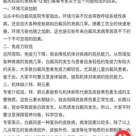
癜风较高的发病率?让我们看看专家关于这个问题给出的回答。
一、环境污染加剧
汕头中科白癜风医院专家指出，环境污染不仅会导致呼吸系统性疾
病，还会加大各种皮肤病如白癜风的发病几率。随着工农业的快速发
展，环境污染也随之加剧，这也是近些年来白癜风发病率居高不下的
一个不可忽视的因素。
二、免疫力较低
总所周知，免疫力下降，就会降低机体对疾病的抵抗能力，从而增加
各种疾病的发病几率，白癜风的发生与患者自身较低的免疫力有较大
的关系，大多数白癜风患者免疫力都较低，尤其是儿童白癜风患者。
鉴于此，大家平时要注意身体锻炼，提高机体对疾病的抵抗能力。
三、机体缺少锌、铜元素
专家介绍说，锌、铜元素是参与机体新陈代谢及皮肤黑色素生成的主
要物质，这些元素长期缺少，就会阻碍皮肤黑色素正常生成，长期以
来，就会导致皮肤白斑发生，从而诱发白癜风发生。所以，大家平时
要注意保障营养均衡，科学饮食。
专家表示，白癜风是一种复杂的皮肤病，病发因素比较多，除了以上
几点常见的发病诱因外，皮肤外伤、油漆等化学物质的长期刺激、内