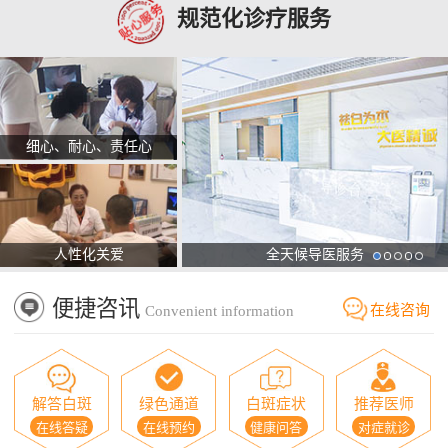
规范化诊疗服务
细心、耐心、责任心
人性化关爱
全天候导医服务
便捷咨讯
在线咨询
Convenient information
解答白斑
绿色通道
白斑症状
推荐医师
在线答疑
在线预约
健康问答
对症就诊