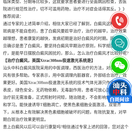
临床类型、分期等比较多，这就要求患者要进行全面病因检查，去医
院进行规范性治疗，切不可滥用药物，治疗不对症会适得其反。》》
推荐阅读：
通过专家的上述简单介绍，相信大家已经了解到，白癜风这种皮肤白
斑病是不能自愈的，患了白癜风要趁早治疗，治疗的越早，治疗效果
越理想，患者康复的越快，发病初期是治好白癜风的时期。因此，一
旦确诊是患了白癜风，要坚持白癜风早期治疗原则，科学规范的治
疗，是能早日摆脱白癜风困扰的，那么，怎么治疗白癜风才比较好呢?
【治疗白癜风，美国Xtrac308nm极速激光系统是】
汕头中科白癜风医院采用的中医调理，西医治疗的方法，对治疗白癜
风有很多帮助。专家表示，用中医调理内脏器官，外部结合治疗，效
果更好。美国Xtrac308nm极速激光系统的技术气体光源只作用于皮肤
表皮，绿色安全，无药物依赖，无毒副作用，患者可放心选用。照射
治疗前无需准备，正式照射时间短，随治随走，不会影响患者的工作
和学习。能快速诱导T细胞凋亡，使黑色素细胞全面激活，双管齐
下，从根本上有效解决黑色素细胞被破坏的问题，有效抗复发，对早
期白斑治疗效果更明显。
患上白癜风以后可以自行康复吗?相信通过专家上述的回答，您对这个