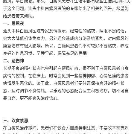
癜风，早日康复。那么，白癜风患者在生活中都有哪些生活禁忌呢?关
于这个问题，汕头中科白癜风医院的专家给出了相关的回答，希望能
给患者带来帮助。
一、忌熬夜
汕头中科白癜风医院专家友情提示，经常性的熬夜，睡眠不足的话，
会大大降低机体免疫力，另外还会造成内分泌系统紊乱，对白癜风的
康复治疗有很大影响。所以，白癜风患者们平时较好不要熬夜，养成
良好的作息习惯，早睡早起，保障充足的睡眠。
二、忌伤神
长期不良的精神状态也会引起白癜风扩散，很不利于白癜风患者自身
病情的控制，在临床上，时常会见到一些精神抑郁、心情急躁的患者
病情发生恶化的。鉴于此，白癜风患者们要注意保持良好的精神状
态，及时调节不良情绪，以乐观的心态配合医生积极治疗，切不可自
暴自弃，更不能丧失治疗信心。
三、饮食禁忌
在白癜风治疗期间，患者们在饮食方面应特别注意，不要吃辛辣等刺