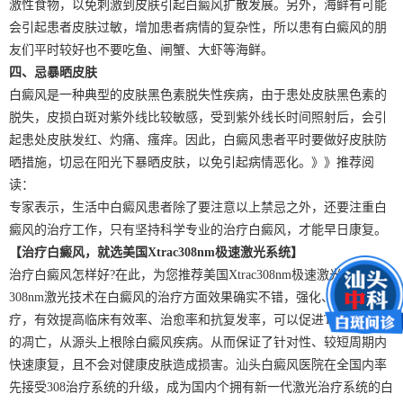
激性食物，以免刺激到皮肤引起白癜风扩散发展。另外，海鲜有可能
会引起患者皮肤过敏，增加患者病情的复杂性，所以患有白癜风的朋
友们平时较好也不要吃鱼、闸蟹、大虾等海鲜。
四、忌暴晒皮肤
白癜风是一种典型的皮肤黑色素脱失性疾病，由于患处皮肤黑色素的
脱失，皮损白斑对紫外线比较敏感，受到紫外线长时间照射后，会引
起患处皮肤发红、灼痛、瘙痒。因此，白癜风患者平时要做好皮肤防
晒措施，切忌在阳光下暴晒皮肤，以免引起病情恶化。》》推荐阅
读：
专家表示，生活中白癜风患者除了要注意以上禁忌之外，还要注重白
癜风的治疗工作，只有坚持科学专业的治疗白癜风，才能早日康复。
【治疗白癜风，就选美国Xtrac308nm极速激光系统】
治疗白癜风怎样好?在此，为您推荐美国Xtrac308nm极速激光系统，
308nm激光技术在白癜风的治疗方面效果确实不错，强化、巩固治
疗，有效提高临床有效率、治愈率和抗复发率，可以促进T淋巴细胞
的凋亡，从源头上根除白癜风疾病。从而保证了针对性、较短周期内
快速康复，且不会对健康皮肤造成损害。汕头白癜风医院在全国内率
先接受308治疗系统的升级，成为国内个拥有新一代激光治疗系统的白