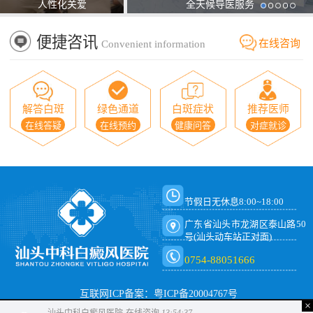
人性化关爱
全天候导医服务
便捷咨讯
在线咨询
Convenient information
解答白斑
绿色通道
白斑症状
推荐医师
在线答疑
在线预约
健康问答
对症就诊
节假日无休息8:00~18:00
广东省汕头市龙湖区泰山路50
号(汕头动车站正对面)
0754-88051666
互联网ICP备案：粤ICP备20004767号
×