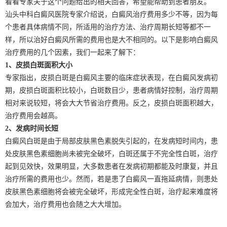
看看专家关于这个问题给出的相关回答，希望能帮助到患者朋友。
汕头中科白癜风医院专家介绍说，白癜风治疗费用多少不等，因为每
个患者具体病情不同，所适用的治疗方法、治疗周期长短等都不一
样，所以治好白癜风所需的费用也是大不相同的。以下是影响白癜风
治疗费用的几个因素，我们一起来了解下：
1、皮损白斑面积大小
专家指出，皮损白斑是白癜风主要的临床症状表现，在白癜风发病初
期，皮损白斑面积比较小，白斑数目少，患者病情好控制，治疗周期
相对来说较短，将会大大节省治疗费用。反之，皮损白斑面积越大，
治疗费用会越高。
2、发病时间长短
白癜风白斑是由于局部皮肤黑色素脱失引起的，在发病短时间内，患
处皮肤黑色素细胞尚未被完全破坏，白斑还属于不完全性白斑，治疗
起到见效快，效果明显，大多数患者在发病初期都能及时康复，并且
治疗所需的费用也少。然而，若是患了白癜风一直拖延病情，则患处
皮肤黑色素细胞将会被完全破坏，形成完全性白斑，治疗起来难度将
会加大，治疗费用也会随之大大增加。