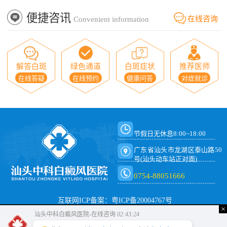
便捷咨讯
在线咨询
Convenient information
解答白斑
绿色通道
白斑症状
推荐医师
在线答疑
在线预约
健康问答
对症就诊
节假日无休息8:00~18:00
广东省汕头市龙湖区泰山路50
号(汕头动车站正对面)
0754-88051666
互联网ICP备案：粤ICP备20004767号
×
汕头中科白癜风医院-在线咨询
02:43:24