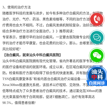
3、使用的治疗方法
随着医学科技的发展与进步，如今有多种治疗白癜风的方法，如药物
治疗、光疗、气疗、药浴、黑色素培植等，不同的治疗方法所需的治
疗费用也会大不相同。不过，白癜风发病机制较复杂，治好白癜风需
结合多种治疗方法进行全面治疗。》》推荐阅读：
专家表示，想要尽早的治好白癜风，一定要去医院做专业的治疗，科
学的治疗才能尽早康复，也会花费的比较少。那么，去哪里治疗白癜
风比较好呢?
【治白癜风，就来汕头中科白癜风医院】
汕头中科白癜风医院拥有现代化管理，省内外著名的医学专家，先进
的医疗设备和舒适的就医环境。成立以来，在区域白癜风的科研，预
防。检查和医疗方面均取得了综合性的快速发展。并有独创的“中科
TSN白癜风康复体系”和省内首台白癜风治疗尖端设备——美国
Xtrac308nm极速激光系统，该技术以疗程短、见效快、不复发、费用
低等特点成为了众多患者治疗白癜风的技术，通过氯化氙308nm的激
光光束直接作用于白斑局部，促进T细胞凋亡，治疗有效率高达
98.5%，值得患者信赖!