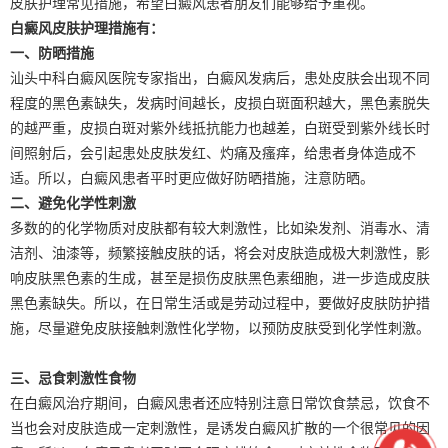
皮肤护理常见措施，希望白癜风患者朋友们能够给予重视。
白癜风皮肤护理措施有：
一、防晒措施
汕头中科白癜风医院专家指出，白癜风发病后，患处皮肤会出现不同
程度的黑色素缺失，发病时间越长，皮损白斑面积越大，黑色素脱失
的越严重，皮损白斑对紫外线抵抗能力也越差，白斑受到紫外线长时
间照射后，会引起患处皮肤发红、灼痛及瘙痒，给患者身体造成不
适。所以，白癜风患者平时更应做好防晒措施，注意防晒。
二、避免化学性刺激
多数的的化学物质对皮肤都有较大刺激性，比如染发剂、消毒水、清
洁剂、油漆等，频繁接触皮肤的话，将会对皮肤造成极大刺激性，影
响皮肤黑色素的生成，甚至是损伤皮肤黑色素细胞，进一步造成皮肤
黑色素缺失。所以，在日常生活或是劳动过程中，要做好皮肤防护措
施，尽量避免皮肤接触刺激性化学物，以预防皮肤受到化学性刺激。
三、忌食刺激性食物
在白癜风治疗期间，白癜风患者还应特别注意日常饮食禁忌，饮食不
当也会对皮肤造成一定刺激性，是诱发白癜风扩散的一个很常见的因