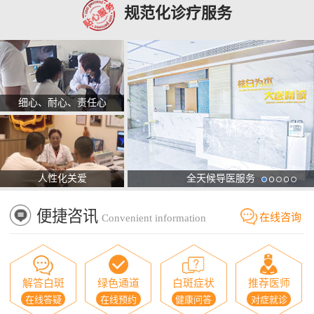
规范化诊疗服务
细心、耐心、责任心
人性化关爱
全天候导医服务
便捷咨讯
在线咨询
Convenient information
解答白斑
绿色通道
白斑症状
推荐医师
在线答疑
在线预约
健康问答
对症就诊