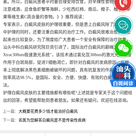
素。所以，白癜风患者平时要合理安排饮食，对辛辣性食物要忌口，
注意戒酒，忌食鱼虾蟹等海鲜，少吃西红柿、南瓜、橙子、柚子、苹
果等维生素C高含量的食物。》》推荐阅读：
专家表示，白癜风皮肤的护理很重要，但是患上白癜风除了注重生活
中护理的同时，还要注重白癜风的治疗工作。白癜风很难治愈，治愈
起来也比较复杂，为了限度给广大患者一个安全有保障的治疗效果，
汕头中科白癜风研究院巨资引进了，国际治疗白癜风的巅峰之作“美国
Xtrac308nm极速激光系统”，该技术通过氯化氙308nm的激光光束直接
作用于白斑局部，促进T细胞凋亡，即针对白癜风的发病原因，从根
本上彻底解决黑色素细胞被破坏的问题，具有抗复发的作用，治疗有
效率高达98.5%，是国际、安全、方便、快捷、有效的白癜风治疗方
法。
护理白癜风皮肤的主要措施都有哪些呢?上述就是专家关于这个问题给
出的回答，希望能帮助到患者朋友。如果还有疑问，欢迎在线咨询。
上一篇：
大概要花费多少钱才能治好白癜风
下一篇：
名医为您解答白癜风是不是传染性疾病