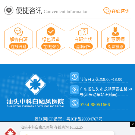
便捷咨讯
在线咨询
Convenient information
解答白斑
绿色通道
白斑症状
推荐医师
在线答疑
在线预约
健康问答
对症就诊
节假日无休息8:00~18:00
广东省汕头市龙湖区泰山路50
号(汕头动车站正对面)
0754-88051666
互联网ICP备案：粤ICP备20004767号
×
汕头中科白癜风医院-在线咨询
10:32:25