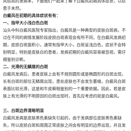
风较高的发病率，下面我们一起来了解下白癜风初期具体症状，以防
患于未然。
白癜风在初期的具体症状有有：
一、指甲大小浅白色白斑
汕头中科白癜风医院专家指出，白癜风是一种典型的皮肤白斑病，不
过在不同的病情发展阶段皮损白斑表现会有所不同，在白癜风发病初
期，皮损白斑面积小，通常有指甲大小，白斑呈浅白色，症状不会特
别明显，特别是皮肤白的患者，发病初期的白癜风容易被忽视，需仔
细鉴别诊断。
二、光滑的无鳞屑的白斑
白癜风发病后，患者皮肤上会有不规则圆形或是椭圆形的白斑出现，
长有白斑的部位无鳞屑出现，患处皮肤也不会发生萎缩，白癜风白斑
表面比较光滑，这是和牛皮癣相鉴别的一个重要依据。因此，若是皮
肤上有光滑的不明原因的白斑出现时，首先应考虑的就是白癜风。
三、白斑边界清晰明显
白癜风发病是皮肤黑色素缺失引起的，由于发病部位皮肤黑色素缺
失，所以皮损白斑和周围正常皮肤之间会有明显的边界出现，并且发