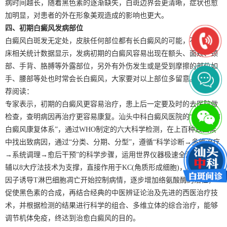
病时间越长，随着黑色素的逐渐缺失，白斑边界会更清晰，症状也愈
加明显，对患者的外在形象美观造成的影响也更大。
四、初期白癜风发病部位
白癜风白斑发无定处，皮肤任何部位都有长白癜风的可能，不过据临
床相关统计数据显示，发病初期的白癜风容易出现在额头、面颊、颈
部、手背、胳膊等外露部位，另外有外伤发生或是受到摩擦的部位如
手、腰部等处也时常会长白癜风，大家要对以上部位多留意。》》推
荐阅读：
专家表示，初期的白癜风更容易治疗，患上后一定要及时的去医院做
检查，查明病因再治疗更容易康复。汕头中科白癜风医院的“中科TSN
白癜风康复体系”，通过WHO制定的六大科学检测，在上百种致因素
中找出致病因，通过“分类、分期、分型”，遵循“科学诊断→多维治疗
→系统调理→愈后干预”的科学步骤，运用世界仪器极速全激光系统再
辅以8大疗法技术为支撑，直接作用于KC(角质形成细胞)，产生的细胞
因子诱导T淋巴细胞凋亡开始控制病情，逐步增加络氨酸酶的活性，
促使黑色素的合成，再结合经典的中医辨证论治及先进的西医治疗技
术，并根据检测的结果进行科学的组合、多维立体的综合治疗，能够
调节机体免疫，终达到治愈白癜风的目的。