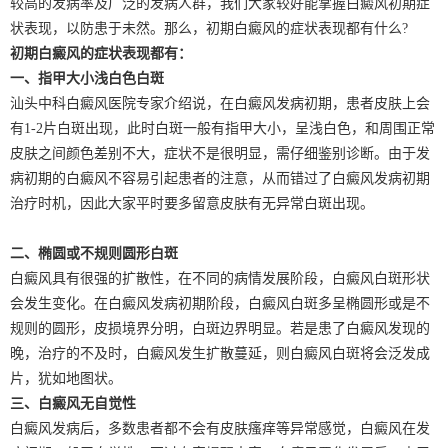
较高的发病率及广泛的发病人群，我们大家较好能掌握白癜风初期症
状表现，以防患于未然。那么，初期白癜风的症状表现都有什么?
初期白癜风的症状表现都有：
一、指甲大小浅白色白斑
汕头中科白癜风医院专家介绍说，在白癜风发病初期，患者皮肤上会
有1-2片白斑出现，此时白斑一般有指甲大小，呈浅白色，和周围正常
皮肤之间颜色差别不大，症状不是很明显，需仔细鉴别诊断。由于发
病初期的白癜风不容易引起患者的注意，从而错过了白癜风发病初期
治疗时机，因此大家平时要多留意皮肤有无异常白斑出现。
二、椭圆或不规则圆形白斑
白癜风具有很强的扩散性，在不同的病情发展阶段，白癜风白斑形状
会发生变化。在白癜风发病初期阶段，白癜风白斑多呈椭圆形或是不
规则的圆形，皮损境界分明，白斑边界明显。若是患了白癜风发现的
晚，治疗的不及时，白癜风发生扩散蔓延，则白癜风白斑将会泛发成
片，犹如地图状。
三、白癜风无自觉性
白癜风发病后，多数患者都不会有皮肤瘙痒等异常感觉，白癜风在发