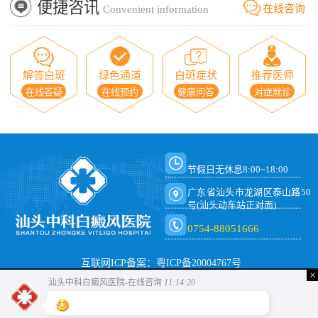
便捷咨讯
在线咨询
Convenient information
解答白斑
绿色通道
白斑症状
推荐医师
在线答疑
在线预约
健康问答
对症就诊
节假日无休息8:00~18:00
广东省汕头市龙湖区泰山路50
号(汕头动车站正对面)
0754-88051666
互联网ICP备案：粤ICP备20004767号
×
汕头中科白癜风医院-在线咨询
11:14:21
你