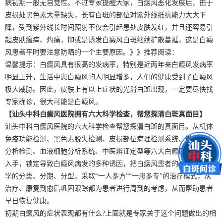
病初期一般无自觉性。不过专家提醒大家，白癜风恶化发展后，由于
皮损处黑色素大量缺失，长有白斑的部位对紫外线抵抗能力大大下
降，受到紫外线长时间照射不仅会引起患处皮肤发红，并且还容易引
起皮肤瘙痒、灼痛，抑或是诱发白癜风白斑继续扩散蔓延，这是白癜
风患者平时要注意防晒的一个主要原因。》》推荐阅读：
温馨提示：白癜风具有很高的发病率，特别是近两年来白癜风发病率
明显上升，生活中患白癜风的人明显增多，人们的健康受到了白癜风
极大威胁。因此，皮肤上有以上症状的光滑白斑出现，一定要尽快找
专家确诊，很大可能是白癜风。
【汕头中科白癜风医院拥有六大科学检查，帮您探清白斑真面目】
汕头中科白癜风医院的六大科学检查帮您探清白斑的真面目。从机体
免疫功能检测、黑色素脱失检测、皮损部位病理检测系统、微量元素
分析检测、血液细胞分析系统、中医辨证定型等六大白癜风检测系统
入手，锁定导致白癜风病发的多种诱因，把白癜风患者的症状进行科
学的分类、分期、分型。采取“一人多方”“一患多专”的治疗模式，从
治疗、康复到愈后巩固跟踪都为患者进行周到的考虑，从而帮助患者
早日恢复健康。
初期白癜风的症状表现都有什么?上面就是专家关于这个问题做出的相