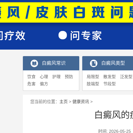
白癜风常识
白癜风类型
饮食
心理
护理
预防
局限型
散发型
泛发型
危害
偏方
肢端型
节段型
您当前的位置：
主页
>
健康资讯
>
白癜风的
时间: 2026-0