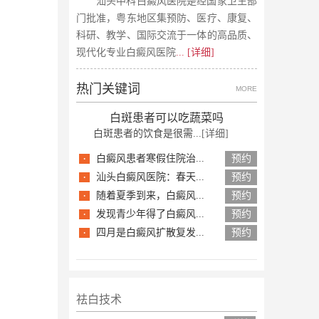
汕头中科白癜风医院是经国家卫生部
门批准，粤东地区集预防、医疗、康复、
科研、教学、国际交流于一体的高品质、
现代化专业白癜风医院
... [详细]
热门关键词
MORE
白斑患者可以吃蔬菜吗
白斑患者的饮食是很需...
[详细]
·
白癜风患者寒假住院治...
预约
·
汕头白癜风医院：春天...
预约
·
随着夏季到来，白癜风...
预约
·
发现青少年得了白癜风...
预约
·
四月是白癜风扩散复发...
预约
祛白技术