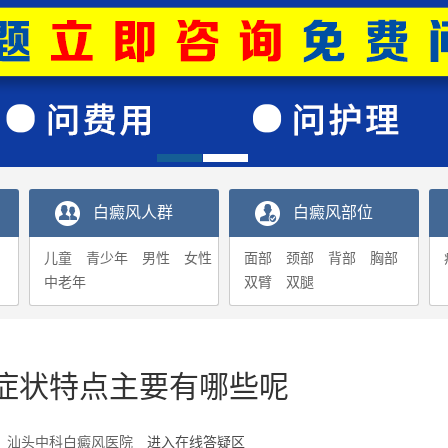
白癜风人群
白癜风部位
儿童
青少年
男性
女性
面部
颈部
背部
胸部
中老年
双臂
双腿
症状特点主要有哪些呢
5-25 汕头中科白癜风医院
进入在线答疑区