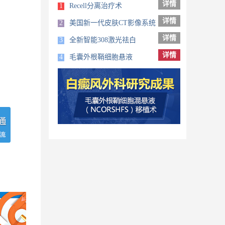
详情
1
Recell分离治疗术
详情
2
美国新一代皮肤CT影像系统
详情
3
全新智能308激光祛白
详情
4
毛囊外根鞘细胞悬液