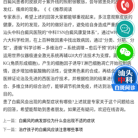
白癜风患者的皮肤对于紫外线的照射很敏感，会导致患处的皮肤出现
发红、瘙痒的现象。《《《推荐阅读
专家表示，希望上述的回答大家都能够重视起来，多注意观察皮肤的
健康，及时的发现，及时的做好治疗，避免给自身造成严重的伤害。
汕头中科白癜风医院的“中科TSN白癜风康复体系”，通过WHO制定的
六大科学检测，在上百种致因素中找出致病因，通过“分类、分期、分
型”，遵循“科学诊断→多维治疗→系统调理→愈后干预”的科学步骤，
运用世界仪器极速全激光系统再辅以8大疗法技术为支撑，直接作用于
KC(角质形成细胞)，产生的细胞因子诱导T淋巴细胞凋亡开始控制病
情，逐步增加络氨酸酶的活性，促使黑色素的合成，再结合经典的中
医辨证论治及先进的西医治疗技术，并根据检测的结果进行科学的组
合、多维立体的综合治疗，能够调节机体免疫，终达到治愈白癜风的
目的。
患了白癜风会出现的典型症状有哪些?上述就是专家关于这个问题给出
的回答，希望能帮助到患者朋友。如果还有疑问，欢迎在线咨询。
上一篇：
白癜风的病发部位为什么会出现不适的症状
下一篇：
治疗孩子的白癜风应该注意哪些事项