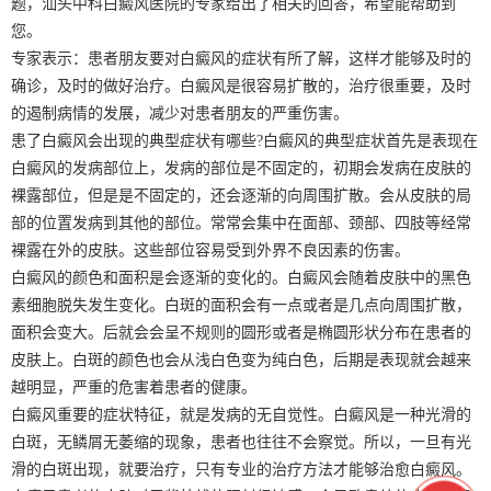
题，汕头中科白癜风医院的专家给出了相关的回答，希望能帮助到
您。
专家表示：患者朋友要对白癜风的症状有所了解，这样才能够及时的
确诊，及时的做好治疗。白癜风是很容易扩散的，治疗很重要，及时
的遏制病情的发展，减少对患者朋友的严重伤害。
患了白癜风会出现的典型症状有哪些?白癜风的典型症状首先是表现在
白癜风的发病部位上，发病的部位是不固定的，初期会发病在皮肤的
裸露部位，但是是不固定的，还会逐渐的向周围扩散。会从皮肤的局
部的位置发病到其他的部位。常常会集中在面部、颈部、四肢等经常
裸露在外的皮肤。这些部位容易受到外界不良因素的伤害。
白癜风的颜色和面积是会逐渐的变化的。白癜风会随着皮肤中的黑色
素细胞脱失发生变化。白斑的面积会有一点或者是几点向周围扩散，
面积会变大。后就会会呈不规则的圆形或者是椭圆形状分布在患者的
皮肤上。白斑的颜色也会从浅白色变为纯白色，后期是表现就会越来
越明显，严重的危害着患者的健康。
白癜风重要的症状特征，就是发病的无自觉性。白癜风是一种光滑的
白斑，无鳞屑无萎缩的现象，患者也往往不会察觉。所以，一旦有光
滑的白斑出现，就要治疗，只有专业的治疗方法才能够治愈白癜风。