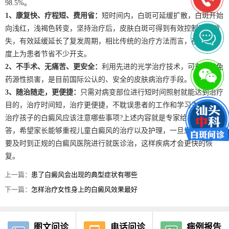
98.5%。
1、康复快、疗程短、费用省：
短时间内，白斑可延缓扩散，白斑开始
向浅红，浅褐色转变，坚持治疗后，皮肤白斑可得到有效控制直至消
失，有效延缓延长了复发周期，相比传统的治疗方法而言，在一定程
度上为患者节省不少开支。
2、不手术、无痛苦、更安全：
利用先进的光学治疗技术，可有效避免
药源性损害，是目前国际公认的、安全的皮肤病治疗手段。
3、随治随走，更便捷：
只需对病变部位进行短时间照射就能达到治疗
目的，治疗时间短，治疗更便捷，不耽误患者的工作和学习生活。
治疗孩子的白癜风应该注意哪些事项?上述内容就是专家给出的权威解
答，希望家长能够重视儿童白癜风的治疗以及护理，一旦患病就应该
要及时到正规的白癜风医院进行就医诊治，这样疾病才会更快的恢
复。
上一篇：
患了白癜风会出现的典型症状有哪些
下一篇：
怎样治疗女性身上的白癜风效果最好
图文问诊
电话问诊
病例报告