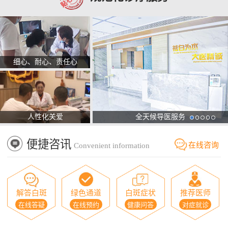
细心、耐心、责任心
人性化关爱
全天候导医服务
便捷咨讯
在线咨询
Convenient information
解答白斑
绿色通道
白斑症状
推荐医师
在线答疑
在线预约
健康问答
对症就诊