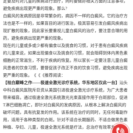
定要及时对儿童的疾病进行治疗，同时要做好相关方面的注意事项，
避免疾病出现更严重的现象。那么?
白癜风的发病原因是非常繁杂的，病因不一样的白癜风，它的治疗方
法也是不一样的，如果盲目的进行医治，极其容易引发白癜风疾病出
现扩散的现象，因此家长要重视儿童白癜风的治疗，要注意合理的用
药，避免疾病出现更严重的现象。
现在的儿童或多或少都有偏食以及挑食的习惯，对于患有白癜风疾病
的儿童来说，如果出现偏食以及挑食的习惯，就会阻碍到体内黑色素
细胞的正常滋生，不利于疾病的恢复。所以家长一定要注意儿童白癜
风患者的饮食习惯，要督促孩子改正不良的饮食习惯，避免疾病出现
更严重的现象。《《《推荐阅读：
【祛白巅峰之作——极速全激光诊疗系统，华东地区仅此一台】
汕头
中科白癜风医院斥巨资从美国引进极速全激光诊疗系统，为广大患者
带来福音。通过极速全激光系统激光光束直接作用于白斑部位，促进
T淋巴细胞凋亡，即针对白癜风的发病原因，从根本上解决白癜风的
破坏问题，具有抗复发的作用。该系统在治疗的同时，无任何毒副作
用，适用于各种类型的白斑。针对不适合长期服药、不适合做黑色素
种植、孕妇、儿童，极速全激光系统是疗法，总治疗有效率为