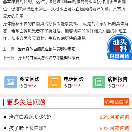
基本康复的目的。这种疗法通过308nm的激光光束直接作用于白斑部
位，促进T淋巴细胞凋亡，从根本上解决白癜风的破坏问题，具有抗
复发的作用。
身体隐私部位的白癜风治疗多久能康复?以上就是的专家给出的具体解
答，希望白癜风患者在了解过后，能够切确的做好相关方面的护理工
作，从多方面今天调养，争取疾病更快的康复。
上一篇：
治疗身体白癜风应该注意哪些事项
下一篇：
身上的白癜风怎么治疗才能彻底康复
图文问诊
电话问诊
病例报告
今日
785
人
今日
855
人
今日
275
人
更多关注问题
治疗白癜风多少钱？
96%网友咨询
孩子脸上长白斑？
94%网友咨询