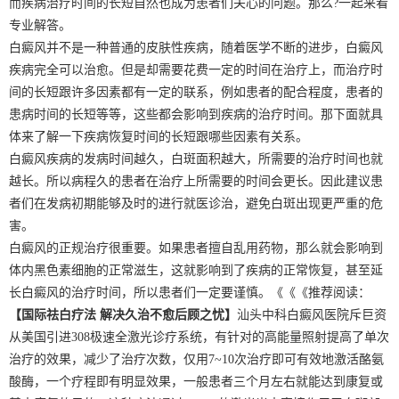
而疾病治疗时间的长短自然也成为患者们关心的问题。那么?一起来看
专业解答。
白癜风并不是一种普通的皮肤性疾病，随着医学不断的进步，白癜风
疾病完全可以治愈。但是却需要花费一定的时间在治疗上，而治疗时
间的长短跟许多因素都有一定的联系，例如患者的配合程度，患者的
患病时间的长短等等，这些都会影响到疾病的治疗时间。那下面就具
体来了解一下疾病恢复时间的长短跟哪些因素有关系。
白癜风疾病的发病时间越久，白斑面积越大，所需要的治疗时间也就
越长。所以病程久的患者在治疗上所需要的时间会更长。因此建议患
者们在发病初期能够及时的进行就医诊治，避免白斑出现更严重的危
害。
白癜风的正规治疗很重要。如果患者擅自乱用药物，那么就会影响到
体内黑色素细胞的正常滋生，这就影响到了疾病的正常恢复，甚至延
长白癜风的治疗时间，所以患者们一定要谨慎。《《《推荐阅读：
【国际祛白疗法 解决久治不愈后顾之忧】
汕头中科白癜风医院斥巨资
从美国引进308极速全激光诊疗系统，有针对的高能量照射提高了单次
治疗的效果，减少了治疗次数，仅用7~10次治疗即可有效地激活酪氨
酸酶，一个疗程即有明显效果，一般患者三个月左右就能达到康复或