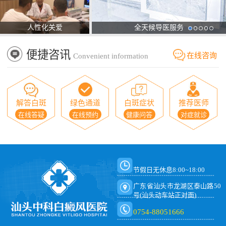
人性化关爱
全天候导医服务
便捷咨讯
在线咨询
Convenient information
解答白斑
绿色通道
白斑症状
推荐医师
在线答疑
在线预约
健康问答
对症就诊
节假日无休息8:00~18:00
广东省汕头市龙湖区泰山路50
号(汕头动车站正对面)
0754-88051666