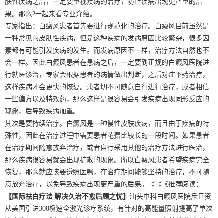
肤性疾病之后，一定要重视疾病的治疗，防止疾病出现更严重的后
果。那么?一起来看专业介绍。
专家指出：白癜风患者首先要进行规范化的治疗。白癜风目前虽然是
一种常见的皮肤性疾病，但是这种疾病的发病原因比较繁杂，很多因
素都有可能引发疾病的发生。而发病原因不一样，治疗方法自然也不
会一样。因此白癜风患者在患病之后，一定要到正规的白癜风医院进
行就医诊治，专家会根据患者的病情做出判断，之后对症下药治疗，
这样疾病才会更快的恢复。患者切不可随意自行进行治疗，或者相信
一些偏方以及特效药，那么这样是很容易会引发疾病出现同形反应的
现象，后导致疾病加重。
其次是要持续治疗。白癜风是一种慢性皮肤疾病，而且由于疾病的特
殊性，因此在治疗过程中需要患者花费比较长的一段时间。如果患者
在治疗期间随意放弃治疗，或者自行采用其他的治疗方法进行医治，
那么疾病很容易就会出现扩散的现象。所以白癜风患者希望疾病完全
恢复，那么就应该要遵照医嘱，在治疗期间能够坚持的治疗，不可随
意放弃治疗，以免导致疾病出现更严重的后果。《《《推荐阅读：
【国际祛白疗法 解决久治不愈后顾之忧】
汕头中科白癜风医院斥巨资
从美国引进308极速全激光诊疗系统，有针对的高能量照射提高了单次