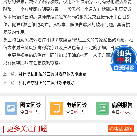
治疗的效果，减少了治疗次数，仅用7~10次治疗即可有效地激活酪氨
酸酶，一个疗程即有明显效果，一般患者三个月左右就能达到康复或
基本康复的目的。这种疗法通过308nm的激光光束直接作用于白斑部
位，促进T淋巴细胞凋亡，从根本上解决白癜风的破坏问题，具有抗
复发的作用。
身上的白癜风怎么治疗才能彻底康复?通过上文的专家给出的介绍，相
信大家对白癜风疾病的治疗以及护理也有了一定的了解，白癜风患者
一定要重视疾病的治疗，同时加以正确的护理，从多方面进行调养，
只有这样疾病才会更快的恢复。
上一篇：
身体隐私部位的白癜风治疗多久能康复
下一篇：
如何治疗身上的白癜风效果最好
图文问诊
电话问诊
病例报告
今日
785
人
今日
855
人
今日
275
人
更多关注问题