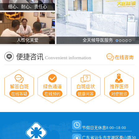
细心、耐心、责任心
人性化关爱
全天候导医服务
便捷咨讯
在线咨询
Convenient information
解答白斑
绿色通道
白斑症状
推荐医师
在线答疑
在线预约
健康问答
对症就诊
节假日无休息8:00~18:00
广东省汕头市龙湖区泰山路50