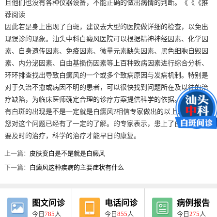
且他们也没有各种仪器设备，不能正确的做出病情的判断。《《《推
荐阅读
因此若是身上出现了白斑，建议去大型的医院做详细的检查，以免出
现误诊的现象。汕头中科白癜风医院可以根据精神神经因素、化学因
素、自身遗传因素、免疫因素、微量元素缺失因素、黑色细胞自毁因
素、内分泌因素、自由基损伤因素等上百种致病因素进行综合分析、
环环排查找出导致白癜风的一个或多个致病原因与发病机制。特别是
对于久治不愈或病因不明的患者，可以很快找到问题所在及以往的治
疗缺陷，为临床医师确定合理的诊疗方案提供科学的依据。
有白斑的出现是不是一定就是白癜风?相信专家做出的以上的回答，让
您对这个问题已经有了一定的了解。的专家表示，患上了白癜风一定
要及时的治疗，科学的治疗才能早日的康复。
上一篇：
皮肤变白是不是就是白癜风
下一篇：
白癜风这种疾病的主要症状有什么
图文问诊
电话问诊
病例报告
今日
785
人
今日
855
人
今日
275
人