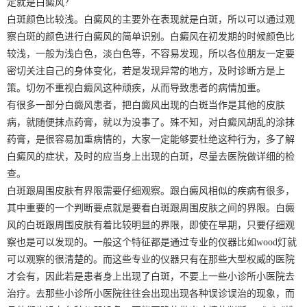
定就是白癜风?
白斑颜色比较浅。白癜风的主要外在表现就是白斑，所以可以通过观
察白斑的颜色进行白癜风的简单识别。白癜风在初发期的时候颜色比
较浅，一般为浅白色，淡白色等，不容易发现，所以各位朋友一定要
密切关注自己的身体变化，若是发现异常的地方，及时诊断方是上
策。切勿不重视白癜风这种顽疾，从而导致患者的病情加重。
有很多一部分白癜风患者，把白癜风出现的白斑当作是其他的皮肤
病，就随便抹点药膏，就以为没事了。殊不知，对白癜风胡乱的涂抹
药膏，是很容易加重病情的，大家一定能够要杜绝这种行为，多了解
白癜风的症状，及时的应当身上出现的白斑，尽量去医院做详细的检
查。
白斑跟周围皮肤有界限需要仔细观察。跟白癜风相似的疾病有很多，
其中重要的一个判断要点就是要看白斑跟周围皮肤之间的界限。白癜
风的白斑跟周围皮肤有着比较明显的界限，即使在早期，只要仔细观
察也是可以发现的。一般这个特征都是通过专业的仪器比如wood灯就
可以观察的很清楚的。而这些专业的仪器只有在那些大型权威的医院
才会有，因此若是患者身上出现了白斑，不要上一些小诊所小医院去
治疗。去那些小诊所小医院往往会出现出现各种误诊误治的现象，而