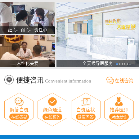
细心、耐心、责任心
人性化关爱
全天候导医服务
便捷咨讯
在线咨询
Convenient information
解答白斑
绿色通道
白斑症状
推荐医师
在线答疑
在线预约
健康问答
对症就诊