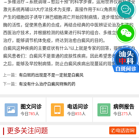
→多维治疗→系统调理→愈后干预”的科学步骤，运用世界仪器极速全
激光系统再辅以8大疗法技术为支撑，直接作用于KC(角质形成细胞)，
产生的细胞因子诱导T淋巴细胞凋亡开始控制病情，逐步增加络氨酸
酶的活性，促使黑色素的合成，再结合经典的中医辨证论治及先进的
西医治疗技术，并根据检测的结果进行科学的组合、多维立体的综合
治疗，能够调节机体免疫，终达到治愈白癜风的目的。
白癜风这种疾病的主要症状有什么?以上就是专家的回答，提醒广大白
癜风患者们：白癜风不是普通的皮肤性疾病，因此希望患者们在发病
之后，能够及早控制病情，防止白癜风疾病出现蔓延的现象。
上一篇：
有白斑的出现是不是一定就是白癜风
下一篇：
有没有什么治疗白癜风特殊的药
图文问诊
电话问诊
病例报告
今日
785
人
今日
855
人
今日
275
人
更多关注问题