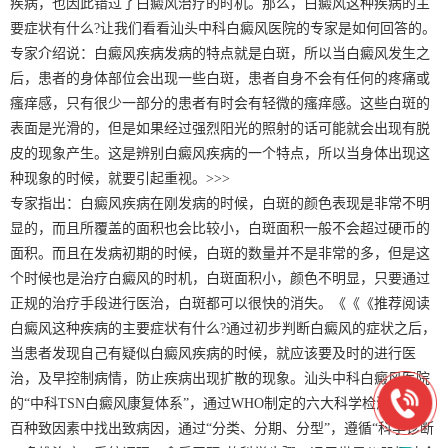
疾病，也因此错过了白癜风治疗的时机。那么，白癜风这种疾病的主
要症状有什么?让我们看看汕头中科白癜风医院的专家是如何回答的。
专家介绍说：白癜风疾病发病的特点就是白斑，所以当白癜风发生之
后，患者的身体部位会出现一些白斑，患者自身不会有任何的疼痛或
瘙痒感，只有很少一部分的患者有时会有轻微的瘙痒感。这些白斑的
表面是光滑的，但是如果经过强烈阳光的照射的话可能就会出现有脱
皮的现象产生。这是辨别白癜风疾病的一个特点，所以当身体出现这
种现象的时候，就要引起重视。>>>
专家指出：白癜风疾病在刚发病的时候，白斑的颜色表现是非常不明
显的，而且所覆盖的面积也会比较小，白斑面积一般不会超过硬币的
面积。而且在发病初期的时候，白斑的数量并不是非常的多，但是这
个时候也是治疗白癜风的时机，白斑面积小，颜色不明显，只要通过
正规的治疗手段进行医治，白斑都可以很快的消失。《《《推荐阅读
白癜风这种疾病的主要症状有什么?通过初步判断白癜风的症状之后，
当患者发现自己有疑似白癜风疾病的时候，就应该要及时的进行医
治，及早控制病情，防止疾病出现扩散的现象。汕头中科白癜风医院
的“中科TSN白癜风康复体系”，通过WHO制定的六大科学检测，在上
百种致因素中找出致病因，通过“分类、分期、分型”，遵循“科学诊断