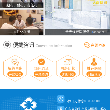
细心、耐心、责任心
人性化关爱
全天候导医服务
便捷咨讯
在线咨询
Convenient information
解答白斑
绿色通道
白斑症状
推荐医师
在线答疑
在线预约
健康问答
对症就诊
节假日无休息8:00~18:00
广东省汕头市龙湖区泰山路50