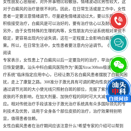
女性朋友心思细密，对外界事物比较敏感，情绪波动比男性较大，这
对于白癜风的治疗是很不利的。因此，在日常生活或是工作中，女性
患者一定要注意情绪调节，尽量避免情绪波动过大，要以乐观的心态
积极接受治疗，白癜风是可以治好的，要有治疗信心以及耐心。
另外，由于女性特殊的生理机构等，女性朋友内分泌系统相对来说不
稳定，更容易出现内分泌失调，这在一定程度上会影响白癜风治疗效
果。所以，在日常生活中，女性患者要注意内分泌调节。《《《推荐
阅读
专家表示，女性患上了白癜风以后一定要及时的治疗，早治疗才能早
日恢复健康。汕头中科白癜风医院作为“美国Xtrac308nm极速全激光诊
疗系统”临床指定应用中心，已经让数万名白癜风患者摆脱了白癜风困
扰，走上了康复之路。308准分子激光具有可调的靶向性良好的光斑，
通过调节光斑的大小使光线只照射白斑的部位，克服了紫外线对正常
皮肤的不良影响，在加大剂量、加快疗程的同时可大大减少不良反
应。相对传统治疗手段该准分子激光治疗系统具有众多国际领先的专
利技术及优势，适用于全身各个部位皮损的治疗，治疗效果特别明
显，值得患者信赖。
女性白癜风患者在治疗期间应该注意什么?希望专家的介绍可以帮到