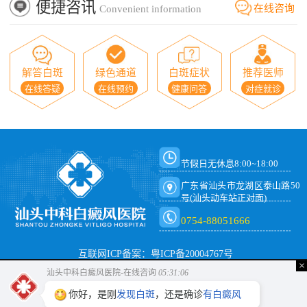
便捷咨讯
在线咨询
Convenient information
解答白斑
绿色通道
白斑症状
推荐医师
在线答疑
在线预约
健康问答
对症就诊
节假日无休息8:00~18:00
广东省汕头市龙湖区泰山路50
号(汕头动车站正对面)
0754-88051666
互联网ICP备案：粤ICP备20004767号
×
汕头中科白癜风医院-在线咨询
05:31:06
你好，是刚
发现白斑
，还是确诊
有白癜风
呢