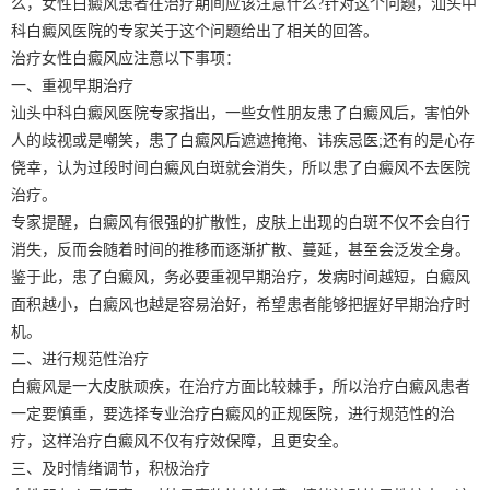
么，女性白癜风患者在治疗期间应该注意什么?针对这个问题，汕头中
科白癜风医院的专家关于这个问题给出了相关的回答。
治疗女性白癜风应注意以下事项：
一、重视早期治疗
汕头中科白癜风医院专家指出，一些女性朋友患了白癜风后，害怕外
人的歧视或是嘲笑，患了白癜风后遮遮掩掩、讳疾忌医;还有的是心存
侥幸，认为过段时间白癜风白斑就会消失，所以患了白癜风不去医院
治疗。
专家提醒，白癜风有很强的扩散性，皮肤上出现的白斑不仅不会自行
消失，反而会随着时间的推移而逐渐扩散、蔓延，甚至会泛发全身。
鉴于此，患了白癜风，务必要重视早期治疗，发病时间越短，白癜风
面积越小，白癜风也越是容易治好，希望患者能够把握好早期治疗时
机。
二、进行规范性治疗
白癜风是一大皮肤顽疾，在治疗方面比较棘手，所以治疗白癜风患者
一定要慎重，要选择专业治疗白癜风的正规医院，进行规范性的治
疗，这样治疗白癜风不仅有疗效保障，且更安全。
三、及时情绪调节，积极治疗