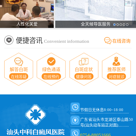
人性化关爱
全天候导医服务
便捷咨讯
在线咨询
Convenient information
解答白斑
绿色通道
白斑症状
推荐医师
在线答疑
在线预约
健康问答
对症就诊
节假日无休息8:00~18:00
广东省汕头市龙湖区泰山路50
号(汕头动车站正对面)
0754-88051666