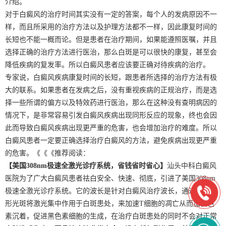
介绍。
对于白癜风的治疗时间其实没有一定的答案，每个人的发病原因不一
样，而且所采用的治疗方法以及护理方法都不一样，因此康复时间的
长短也不能一概而论。但是患者在治疗期间，如果能遵照医嘱，并且
选择正确的治疗方法进行医治，那么白斑是可以很快的康复，甚至会
降低疾病的复发率。所以白癜风患者应该要正确对待疾病的治疗。
专家说，白癜风疾病康复时间的长短，跟患者所选择的治疗方法有极
大的联系。如果患者在发病之后，没有重视疾病的正规治疗，而是选
择一些所谓的偏方以及特效药进行医治，那么在这种没有查明病因的
情况下，是非常容易引发白癜风疾病出现同形反应的现象，终也会因
此而导致白癜风疾病出现更严重的危害，也会增加治疗的难度。所以
白癜风患者一定要正确选择治疗白癜风的方法，避免疾病出现更严重
的危害。《《《推荐阅读：
【美国308nm极速全激光诊疗系统，省钱省时省心】
汕头中科白癜风
医院为了广大白癜风患者祛白安全、快速、彻底，引进了美国308nm
极速全激光诊疗系统。它的波长是针对白癜风治疗波长，通过可调方
形光斑将激光集中作用于白斑患处，来加速T细胞的凋亡从而加快色
素沉着，促进黑色素细胞的生成，在治疗白斑患处的同时不会对正常