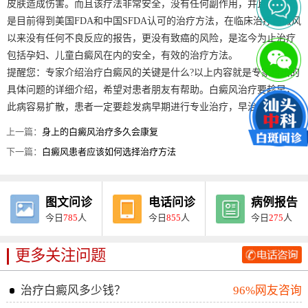
皮肤造成伤害。而且该疗法非常安全，没有任何副作用，并且该系统
是目前得到美国FDA和中国SFDA认可的治疗方法，在临床治疗白癜风
以来没有任何不良反应的报告，更没有致癌的风险，是迄今为止治疗
包括孕妇、儿童白癜风在内的安全，有效的治疗方法。
提醒您：专家介绍治疗白癜风的关键是什么?以上内容就是专家给出的
具体问题的详细介绍，希望对患者朋友有帮助。白癜风治疗要趁早，
此病容易扩散，患者一定要趁发病早期进行专业治疗，早治疗早康复!
上一篇：
身上的白癜风治疗多久会康复
下一篇：
白癜风患者应该如何选择治疗方法
图文问诊
电话问诊
病例报告
今日
785
人
今日
855
人
今日
275
人
更多关注问题
治疗白癜风多少钱？
96%网友咨询