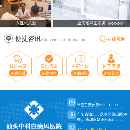
人性化关爱
全天候导医服务
便捷咨讯
在线咨询
Convenient information
解答白斑
绿色通道
白斑症状
推荐医师
在线答疑
在线预约
健康问答
对症就诊
节假日无休息8:00~18:00
广东省汕头市龙湖区泰山路50
号(汕头动车站正对面)
0754-88051666