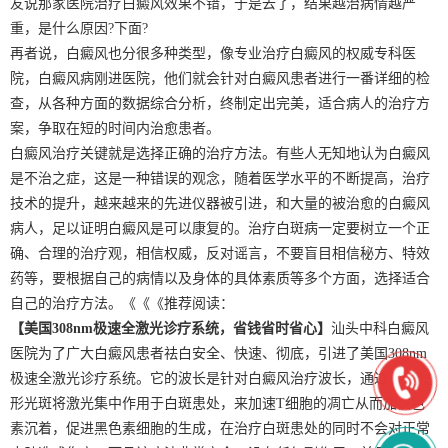
友说那家医院治疗白癜风效果不错，于是去了，结果越治病情越严
重，是什么原因?下面?
再者说，白癜风也分很多种类型，像专业治疗白癜风的权威专科医
院，白癜风病刚进医院，他们就会针对白癜风患者进行一番详细的检
查，从各种方面的数据综合分析，终制定出完美，适合病人的治疗方
案，争取在短的时间内治愈患者。
白癜风治疗关键就是选择正确的治疗方法。有些人无知地认为白癜风
是不治之症，这是一种错误的观念，随着医学水平的不断提高，治疗
技术的提升，越来越来的先进仪器被引进，和大量的被治愈的白癜风
病人，足以证明白癜风是可以康复的。治疗白斑病一定要树立一个正
确、合理的治疗观，相信权威，反对谣言，不要盲目相信秘方、特效
药等，要根据自己的病情以及身体的具体素质等多个方面，选择适合
自己的治疗方法。《《《推荐阅读：
【美国308nm极速全激光诊疗系统，省钱省时省心】
汕头中科白癜风
医院为了广大白癜风患者祛白安全、快速、彻底，引进了美国308nm
极速全激光诊疗系统。它的波长是针对白癜风治疗波长，通过可调方
形光斑将激光集中作用于白斑患处，来加速T细胞的凋亡从而加快色
素沉着，促进黑色素细胞的生成，在治疗白斑患处的同时不会对正常