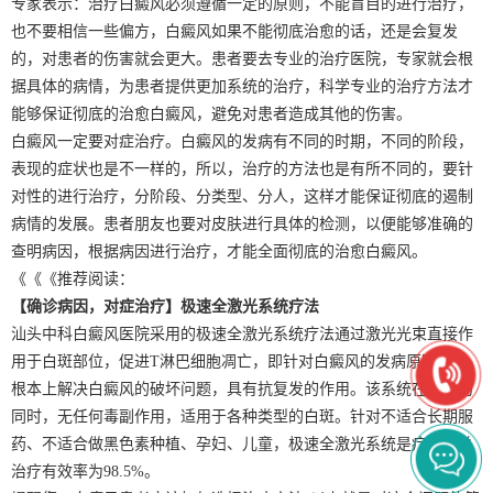
专家表示：治疗白癜风必须遵循一定的原则，不能盲目的进行治疗，
也不要相信一些偏方，白癜风如果不能彻底治愈的话，还是会复发
的，对患者的伤害就会更大。患者要去专业的治疗医院，专家就会根
据具体的病情，为患者提供更加系统的治疗，科学专业的治疗方法才
能够保证彻底的治愈白癜风，避免对患者造成其他的伤害。
白癜风一定要对症治疗。白癜风的发病有不同的时期，不同的阶段，
表现的症状也是不一样的，所以，治疗的方法也是有所不同的，要针
对性的进行治疗，分阶段、分类型、分人，这样才能保证彻底的遏制
病情的发展。患者朋友也要对皮肤进行具体的检测，以便能够准确的
查明病因，根据病因进行治疗，才能全面彻底的治愈白癜风。
《《《推荐阅读：
【确诊病因，对症治疗】极速全激光系统疗法
汕头中科白癜风医院采用的极速全激光系统疗法通过激光光束直接作
用于白斑部位，促进T淋巴细胞凋亡，即针对白癜风的发病原因，从
根本上解决白癜风的破坏问题，具有抗复发的作用。该系统在治疗的
同时，无任何毒副作用，适用于各种类型的白斑。针对不适合长期服
药、不适合做黑色素种植、孕妇、儿童，极速全激光系统是疗法，总
治疗有效率为98.5%。