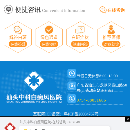
便捷咨讯
在线咨询
Convenient information
解答白斑
绿色通道
白斑症状
推荐医师
在线答疑
在线预约
健康问答
对症就诊
节假日无休息8:00~18:00
广东省汕头市龙湖区泰山路50
号(汕头动车站正对面)
0754-88051666
互联网ICP备案：粤ICP备20004767号
×
汕头中科白癜风医院-在线咨询
14:08:48