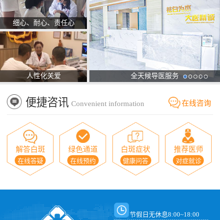
细心、耐心、责任心
人性化关爱
全天候导医服务
便捷咨讯
在线咨询
Convenient information
解答白斑
绿色通道
白斑症状
推荐医师
在线答疑
在线预约
健康问答
对症就诊
节假日无休息8:00~18:00