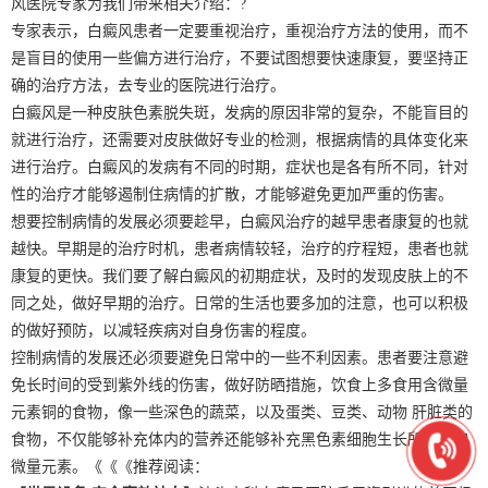
风医院专家为我们带来相关介绍：?
专家表示，白癜风患者一定要重视治疗，重视治疗方法的使用，而不
是盲目的使用一些偏方进行治疗，不要试图想要快速康复，要坚持正
确的治疗方法，去专业的医院进行治疗。
白癜风是一种皮肤色素脱失斑，发病的原因非常的复杂，不能盲目的
就进行治疗，还需要对皮肤做好专业的检测，根据病情的具体变化来
进行治疗。白癜风的发病有不同的时期，症状也是各有所不同，针对
性的治疗才能够遏制住病情的扩散，才能够避免更加严重的伤害。
想要控制病情的发展必须要趁早，白癜风治疗的越早患者康复的也就
越快。早期是的治疗时机，患者病情较轻，治疗的疗程短，患者也就
康复的更快。我们要了解白癜风的初期症状，及时的发现皮肤上的不
同之处，做好早期的治疗。日常的生活也要多加的注意，也可以积极
的做好预防，以减轻疾病对自身伤害的程度。
控制病情的发展还必须要避免日常中的一些不利因素。患者要注意避
免长时间的受到紫外线的伤害，做好防晒措施，饮食上多食用含微量
元素铜的食物，像一些深色的蔬菜，以及蛋类、豆类、动物 肝脏类的
食物，不仅能够补充体内的营养还能够补充黑色素细胞生长所需要的
微量元素。《《《推荐阅读：