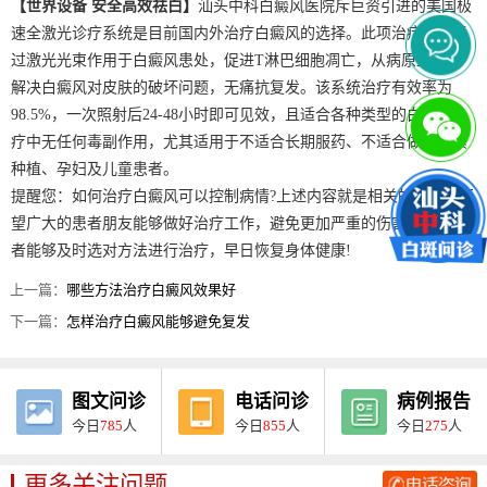
【世界设备 安全高效祛白】
汕头中科白癜风医院斥巨资引进的美国极
速全激光诊疗系统是目前国内外治疗白癜风的选择。此项治疗技术通
过激光光束作用于白癜风患处，促进T淋巴细胞凋亡，从病原上彻底
解决白癜风对皮肤的破坏问题，无痛抗复发。该系统治疗有效率为
98.5%，一次照射后24-48小时即可见效，且适合各种类型的白斑，治
疗中无任何毒副作用，尤其适用于不适合长期服药、不适合做黑色素
种植、孕妇及儿童患者。
提醒您：如何治疗白癜风可以控制病情?上述内容就是相关的介绍，还
望广大的患者朋友能够做好治疗工作，避免更加严重的伤害。希望患
者能够及时选对方法进行治疗，早日恢复身体健康!
上一篇：
哪些方法治疗白癜风效果好
下一篇：
怎样治疗白癜风能够避免复发
图文问诊
电话问诊
病例报告
今日
785
人
今日
855
人
今日
275
人
更多关注问题