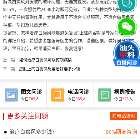
解决白癜风对皮肤的破坏问题，无痛抗复发。该系统治疗有效率为
98.5%，一次照射后24-48小时即可见效，且适合各种类型的白斑，治
疗中无任何毒副作用，尤其适用于不适合长期服药、不适合做黑色素
种植、孕妇及儿童患者。
提醒您：怎样治疗白癜风能够避免复发?上述内容就是专家对相关问题
的详细介绍，希望患者加强与医生的合作，谨遵医嘱，做好自身的护
理，早日治疗，尽早消灭白斑，恢复健康!
上一篇：
如何治疗白癜风可以控制病情
下一篇：
皮肤上的白癜风想要治好要多少钱
图文问诊
电话问诊
病例报告
今日
785
人
今日
855
人
今日
275
人
更多关注问题
治疗白癜风多少钱？
96%网友咨询