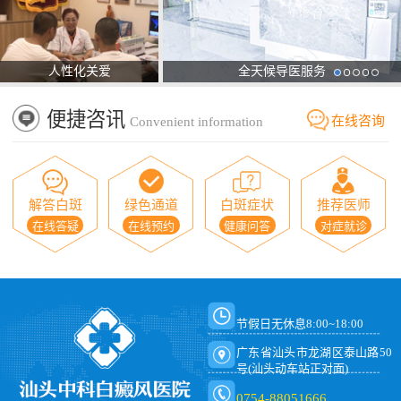
人性化关爱
全天候导医服务
便捷咨讯
在线咨询
Convenient information
解答白斑
绿色通道
白斑症状
推荐医师
在线答疑
在线预约
健康问答
对症就诊
节假日无休息8:00~18:00
广东省汕头市龙湖区泰山路50
号(汕头动车站正对面)
0754-88051666