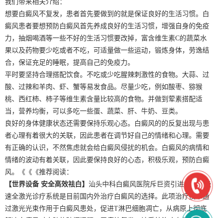
我们带来相关介绍：
想要白癜风不复发，患者首先要做到的就是保证良好的生活习惯。白
癜风患者要想预防白癜风首先养成良好的生活习惯，增强自身的免疫
力，抽烟喝酒等一些不好的生活习惯要改掉，富含维生素C的蔬菜水
果以及药物要少吃或者不吃，可适量做一些运动，锻炼身体，劳逸结
合，保证充足的睡眠，提高自己的免疫力。
平时要坚持合理搭配饮食。不吃或少吃腥辣刺激性的食物。大蒜、过
酸、过辣和羊肉、虾、蟹等易发食品。尽量少吃，例如酸枣、猕猴
桃、西红柿、柿子等维生素含量比较高的食物。并做到荤素搭配适
当，营养均衡，可以多吃一些蛋、蔬菜、肝、牛奶、豆类。
良好的身体健康状态还需要保持乐观心态。白癜风的的反复出现与患
者心理有着很大的关联，因此患者在调节好自己的情绪和心理。需要
有正确的认识，不然焦虑就会给白癜风侵扰的机会。白癜风的病情和
情绪的波动有着关联，因此要保持良好的心态，积极乐观，预防白癜
风。《《《推荐阅读：
【世界设备 安全高效祛白】
汕头中科白癜风医院斥巨资引进的美国极
速全激光诊疗系统是目前国内外治疗白癜风的选择。此项治疗技术通
过激光光束作用于白癜风患处，促进T淋巴细胞凋亡，从病原上彻底