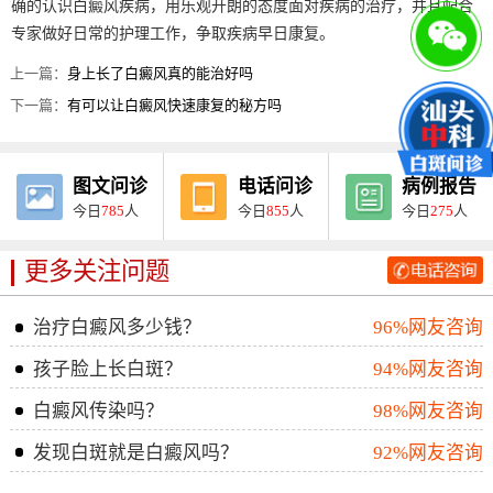
确的认识白癜风疾病，用乐观开朗的态度面对疾病的治疗，并且配合
专家做好日常的护理工作，争取疾病早日康复。
上一篇：
身上长了白癜风真的能治好吗
下一篇：
有可以让白癜风快速康复的秘方吗
图文问诊
电话问诊
病例报告
今日
785
人
今日
855
人
今日
275
人
更多关注问题
治疗白癜风多少钱？
96%网友咨询
孩子脸上长白斑？
94%网友咨询
白癜风传染吗？
98%网友咨询
发现白斑就是白癜风吗？
92%网友咨询