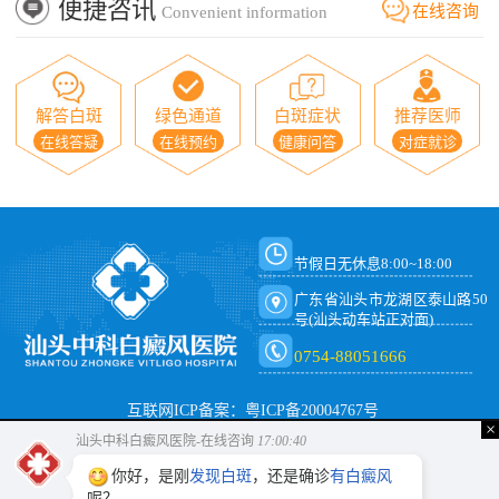
便捷咨讯
在线咨询
Convenient information
解答白斑
绿色通道
白斑症状
推荐医师
在线答疑
在线预约
健康问答
对症就诊
节假日无休息8:00~18:00
广东省汕头市龙湖区泰山路50
号(汕头动车站正对面)
0754-88051666
互联网ICP备案：粤ICP备20004767号
×
汕头中科白癜风医院-在线咨询
17:00:40
你好，是刚
发现白斑
，还是确诊
有白癜风
呢？