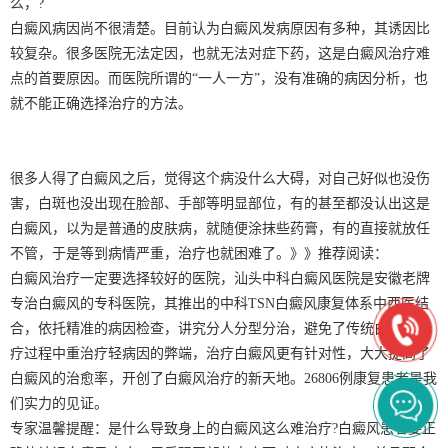
么，?
白癜风病因尚不很清楚。目前认为白癜风发病原因有多种，其诱因比
较复杂。很多医院无法定因，也就无法对症下药，这是白癜风治疗难
点的首要原因。而医院所谓的“一人一方”，没有准确的病因分析，也
就不能正确选择治疗的方法。
很多人得了白癜风之后，觉得这个病没什么大碍，对自己好似也没伤
害，白斑也没出现在脸部、手部等明显部位，有的甚至都没认出这是
白癜风，以为是普通的皮肤病，就随便涂抹些药膏，有的直接就放任
不管，于是等到病情严重，治疗也就困难了。》》推荐阅读：
白癜风治疗一定要选择较好的医院，汕头中科白癜风医院是安徽老牌
专治白癜风的专科医院，其推出的中科TSN白癜风康复体系中西医结
合，依托精准的病因检查，讲究分人分型分治，避免了传统白癜风治
疗过程中重治疗轻病因的弊端，治疗白癜风更有针对性，大大提高了
白癜风的治愈率，开创了白癜风治疗的新天地。26806例康复患者是我
们实力的见证。
专家温馨提醒：是什么导致身上的白癜风这么难治疗?白癜风患者要正