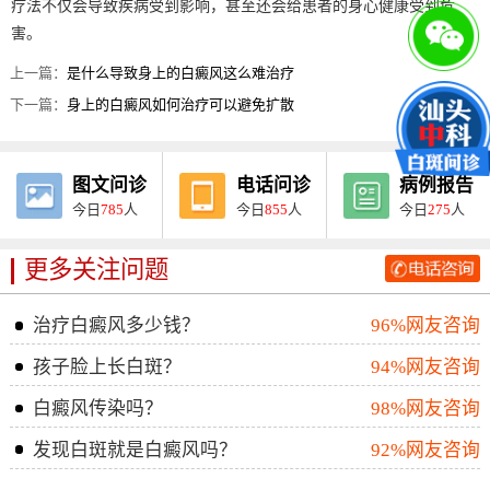
疗法不仅会导致疾病受到影响，甚至还会给患者的身心健康受到危
害。
上一篇：
是什么导致身上的白癜风这么难治疗
下一篇：
身上的白癜风如何治疗可以避免扩散
图文问诊
电话问诊
病例报告
今日
785
人
今日
855
人
今日
275
人
更多关注问题
治疗白癜风多少钱？
96%网友咨询
孩子脸上长白斑？
94%网友咨询
白癜风传染吗？
98%网友咨询
发现白斑就是白癜风吗？
92%网友咨询