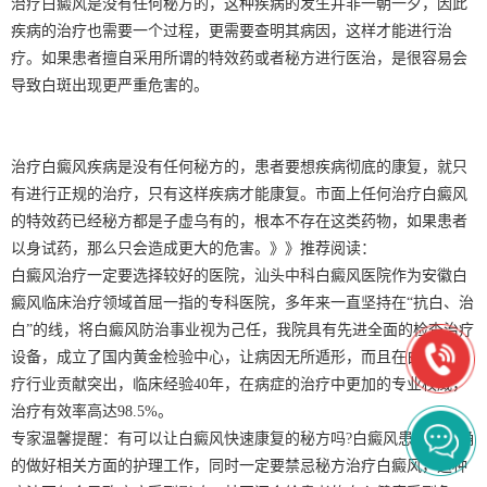
治疗白癜风是没有任何秘方的，这种疾病的发生并非一朝一夕，因此
疾病的治疗也需要一个过程，更需要查明其病因，这样才能进行治
疗。如果患者擅自采用所谓的特效药或者秘方进行医治，是很容易会
导致白斑出现更严重危害的。
治疗白癜风疾病是没有任何秘方的，患者要想疾病彻底的康复，就只
有进行正规的治疗，只有这样疾病才能康复。市面上任何治疗白癜风
的特效药已经秘方都是子虚乌有的，根本不存在这类药物，如果患者
以身试药，那么只会造成更大的危害。》》推荐阅读：
白癜风治疗一定要选择较好的医院，汕头中科白癜风医院作为安徽白
癜风临床治疗领域首屈一指的专科医院，多年来一直坚持在“抗白、治
白”的线，将白癜风防治事业视为己任，我院具有先进全面的检查治疗
设备，成立了国内黄金检验中心，让病因无所遁形，而且在白癜风治
疗行业贡献突出，临床经验40年，在病症的治疗中更加的专业权威，
治疗有效率高达98.5%。
专家温馨提醒：有可以让白癜风快速康复的秘方吗?白癜风患者要正确
的做好相关方面的护理工作，同时一定要禁忌秘方治疗白癜风，这种