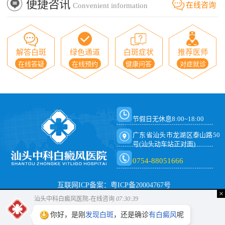
便捷咨讯
在线咨询
Convenient information
解答白斑
绿色通道
白斑症状
推荐医师
在线答疑
在线预约
健康问答
对症就诊
节假日无休息8:00~18:00
广东省汕头市龙湖区泰山路50
号(汕头动车站正对面)
0754-88051666
互联网ICP备案：粤ICP备20004767号
×
汕头中科白癜风医院-在线咨询
07:30:40
你好，是刚
发现白斑
，还是确诊
有白癜风
呢？