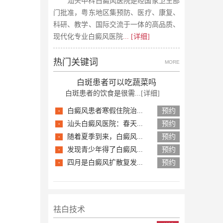
汕头中科白癜风医院是经国家卫生部
门批准，粤东地区集预防、医疗、康复、
科研、教学、国际交流于一体的高品质、
现代化专业白癜风医院
... [详细]
热门关键词
MORE
白斑患者可以吃蔬菜吗
白斑患者的饮食是很需...
[详细]
·
白癜风患者寒假住院治...
预约
·
汕头白癜风医院：春天...
预约
·
随着夏季到来，白癜风...
预约
·
发现青少年得了白癜风...
预约
·
四月是白癜风扩散复发...
预约
祛白技术