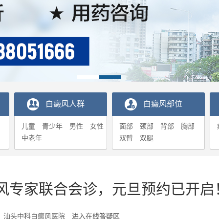
白癜风人群
白癜风部位
儿童
青少年
男性
女性
面部
颈部
背部
胸部
中老年
双臂
双腿
风专家联合会诊，元旦预约已开启
2-28 汕头中科白癜风医院
进入在线答疑区