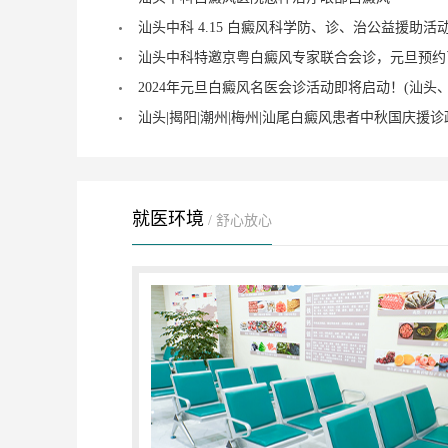
汕头中科特邀京粤白癜风专家联合会诊，元旦预约
就医环境
/ 舒心放心