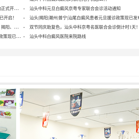
汕头中科 4.15 白癜风科学防、诊、治公益援助活动正式开启！
汕头中科元旦白癜风京粤专家联合会诊活动通知
已开启！
汕头|揭阳|潮州|普宁|汕尾白癜风患者元旦援诊政策现已发
2024年元旦白癜风名医会诊活动即将启动！(汕头、揭阳、潮州、普宁、梅州)
双节同庆助复色，汕头中科京粤名医联合会诊倒计时1天
汕头|揭阳|潮州|梅州|汕尾白癜风患者中秋国庆援诊政策现已发布！
汕头中科白癜风医院来院路线