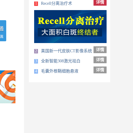
详情
1
Recell分离治疗术
详情
2
美国新一代皮肤CT影像系统
详情
3
全新智能308激光祛白
详情
4
毛囊外根鞘细胞悬液