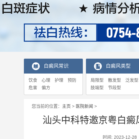
白癜风常识
白癜风类型
饮食
心理
护理
预防
局限型
散发型
泛发型
危害
偏方
肢端型
节段型
您当前的位置：
主页
>
医院新闻
>
汕头中科特邀京粤白癜
时间: 2023-1